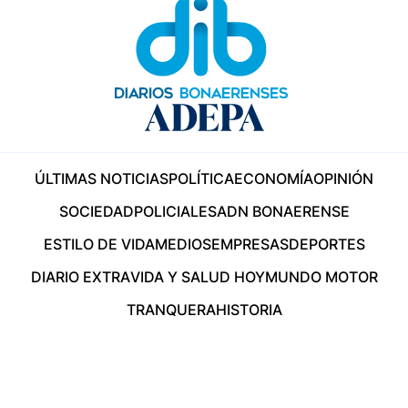
ÚLTIMAS NOTICIAS
POLÍTICA
ECONOMÍA
OPINIÓN
SOCIEDAD
POLICIALES
ADN BONAERENSE
ESTILO DE VIDA
MEDIOS
EMPRESAS
DEPORTES
DIARIO EXTRA
VIDA Y SALUD HOY
MUNDO MOTOR
TRANQUERA
HISTORIA