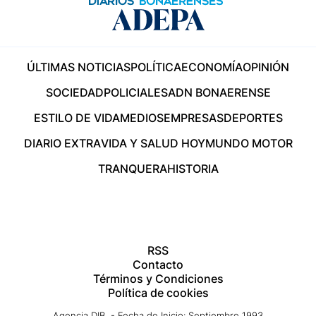
ÚLTIMAS NOTICIAS
POLÍTICA
ECONOMÍA
OPINIÓN
SOCIEDAD
POLICIALES
ADN BONAERENSE
ESTILO DE VIDA
MEDIOS
EMPRESAS
DEPORTES
DIARIO EXTRA
VIDA Y SALUD HOY
MUNDO MOTOR
TRANQUERA
HISTORIA
RSS
Contacto
Términos y Condiciones
Política de cookies
Agencia DIB - Fecha de Inicio: Septiembre 1993