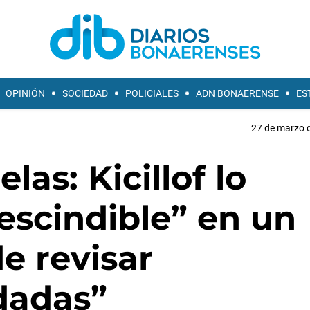
OPINIÓN
SOCIEDAD
POLICIALES
ADN BONAERENSE
ES
27 de marzo d
as: Kicillof lo
rescindible” en un
e revisar
dadas”