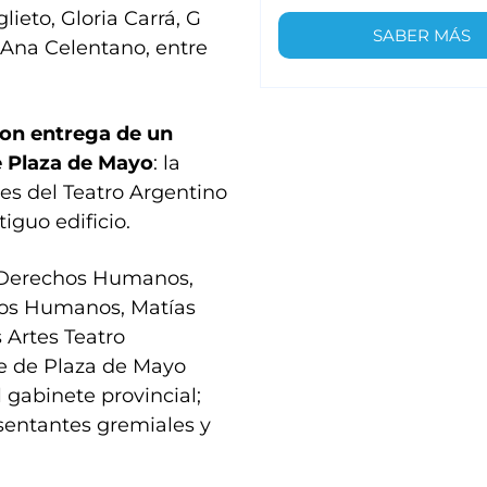
lieto, Gloria Carrá, G
SABER MÁS
y Ana Celentano, entre
ron entrega de un
e Plaza de Mayo
: la
res del Teatro Argentino
guo edificio.
 y Derechos Humanos,
hos Humanos, Matías
s Artes Teatro
re de Plaza de Mayo
gabinete provincial;
esentantes gremiales y