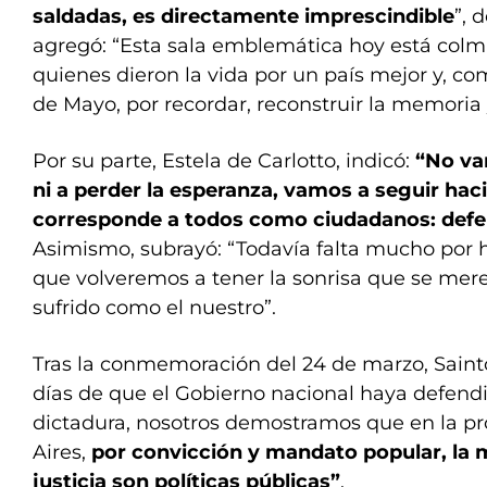
saldadas, es directamente imprescindible
”, 
agregó: “Esta sala emblemática hoy está col
quienes dieron la vida por un país mejor y, co
de Mayo, por recordar, reconstruir la memoria 
Por su parte, Estela de Carlotto, indicó:
“No vam
ni a perder la esperanza, vamos a seguir hac
corresponde a todos como ciudadanos: defen
Asimismo, subrayó: “Todavía falta mucho por 
que volveremos a tener la sonrisa que se mer
sufrido como el nuestro”.
Tras la conmemoración del 24 de marzo, Saintou
días de que el Gobierno nacional haya defendi
dictadura, nosotros demostramos que en la p
Aires,
por convicción y mandato popular, la m
justicia son políticas públicas”
.