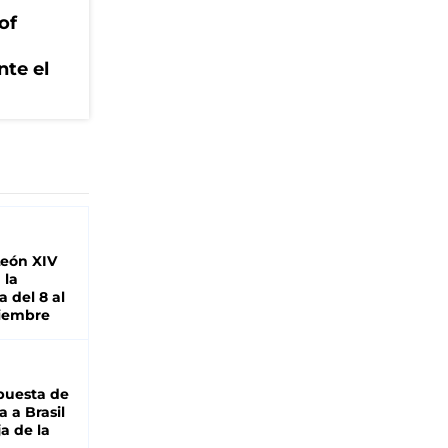
of
nte el
León XIV
 la
 del 8 al
viembre
puesta de
 a Brasil
ja de la