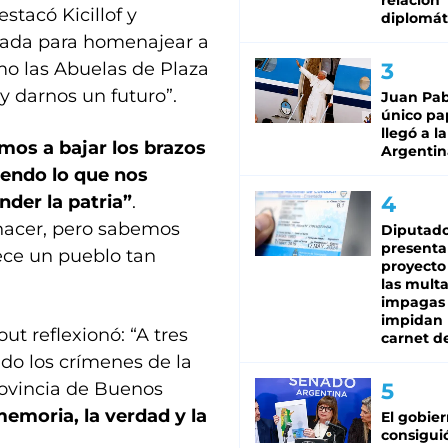
relación
destacó Kicillof y
diplomát
mada para homenajear a
mo las Abuelas de Plaza
y darnos un futuro”.
Juan Pabl
único pa
llegó a la
os a bajar los brazos
Argentin
iendo lo que nos
der la patria”
.
hacer, pero sabemos
Diputado
presenta
ece un pueblo tan
proyecto
las mult
impagas
impidan 
t reflexionó: “A tres
carnet d
do los crímenes de la
rovincia de Buenos
emoria, la verdad y la
El gobie
consiguió