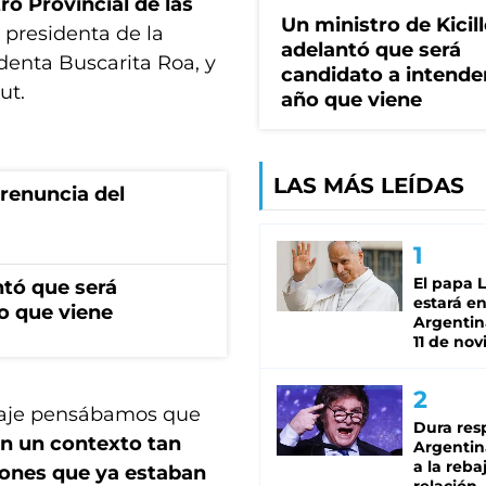
ro Provincial de las
Un ministro de Kicill
a presidenta de la
adelantó que será
sidenta Buscarita Roa, y
candidato a intende
ut.
año que viene
LAS MÁS LEÍDAS
renuncia del
El papa 
ntó que será
estará en
o que viene
Argentina
11 de no
aje pensábamos que
Dura res
n un contexto tan
Argentina
a la reba
siones que ya estaban