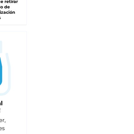
e retirar
lo de
ización
s
l
!
er,
es