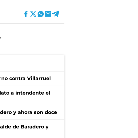
f
no contra Villarruel
dato a intendente el
adero y ahora son doce
calde de Baradero y