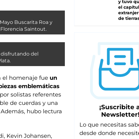
y tuvo qu
el capítu
extranjer
de tierra
e Mayo Buscarita Roa y
, Florencia Saintout.
t disfrutando del
lata.
a el homenaje fue
un
 piezas emblemáticas
 por solistas referentes
mble de cuerdas y una
¡Suscribite a
e. Además, hubo lectura
Newsletter
Lo que necesitas sab
desde donde necesit
odi, Kevin Johansen,