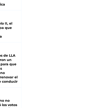
ica
o II, el
pa que
a
s de LLA
ron un
 para que
as
 no
renovar el
e conducir
rno no
 los votos