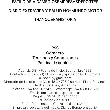
ESTILO DE VIDA
MEDIOS
EMPRESAS
DEPORTES
DIARIO EXTRA
VIDA Y SALUD HOY
MUNDO MOTOR
TRANQUERA
HISTORIA
RSS
Contacto
Términos y Condiciones
Política de cookies
Agencia DIB - Fecha de Inicio: Septiembre 1993
Contactos:
publicidad@dib.com.ar
/
vpignaton@dib.com.ar
/
avisosdib@gmail.com
Dirección de las oficinas: Calle 48 Nº 726 Piso 4, La Plata; Provincia
de Buenos Aires, Argentina
Teléfono: +5492215022421 - Whatsapp: +5492215031783
Email:
administracion@dib.com.ar
Registro DNDA Nº 32644856
Nº de edición: 9.890
Editor Responsable: Gonzalo Julián Irazoqui
Empresa propietaria del medio: Diarios Bonaerenses SA