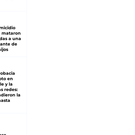
micidio
: mataron
das a una
lante de
hijos
robacia
oto en
le y la
as redes:
ndieron la
hasta