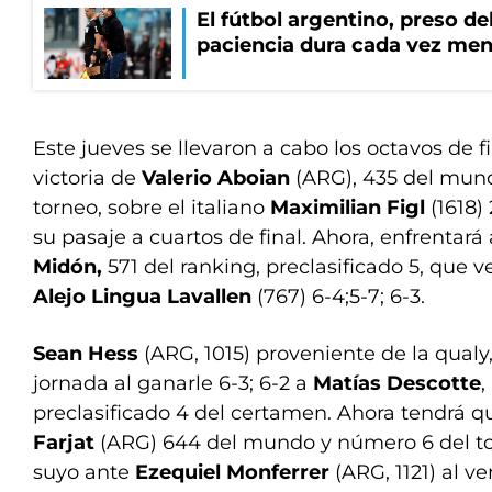
El fútbol argentino, preso del
paciencia dura cada vez me
Este jueves se llevaron a cabo los octavos de f
victoria de
Valerio Aboian
(ARG), 435 del mundo
torneo, sobre el italiano
Maximilian Figl
(1618) 
su pasaje a cuartos de final. Ahora, enfrentará
Midón,
571 del ranking, preclasificado 5, que 
Alejo Lingua Lavallen
(767) 6-4;5-7; 6-3.
Sean Hess
(ARG, 1015) proveniente de la qualy,
jornada al ganarle 6-3; 6-2 a
Matías Descotte
,
preclasificado 4 del certamen. Ahora tendrá q
Farjat
(ARG) 644 del mundo y número 6 del tor
suyo ante
Ezequiel Monferrer
(ARG, 1121) al ve