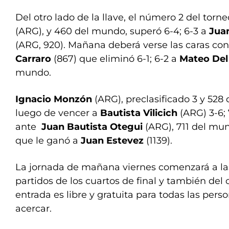
Del otro lado de la llave, el número 2 del torne
(ARG), y 460 del mundo, superó 6-4; 6-3 a
Jua
(ARG, 920). Mañana deberá verse las caras con 
Carraro
(867) que eliminó 6-1; 6-2 a
Mateo Del
mundo.
Ignacio Monzón
(ARG), preclasificado 3 y 528 
luego de vencer a
Bautista Vilicich
(ARG) 3-6; 
ante
Juan Bautista Otegui
(ARG), 711 del mun
que le ganó a
Juan Estevez
(1139).
La jornada de mañana viernes comenzará a las
partidos de los cuartos de final y también del
entrada es libre y gratuita para todas las per
acercar.