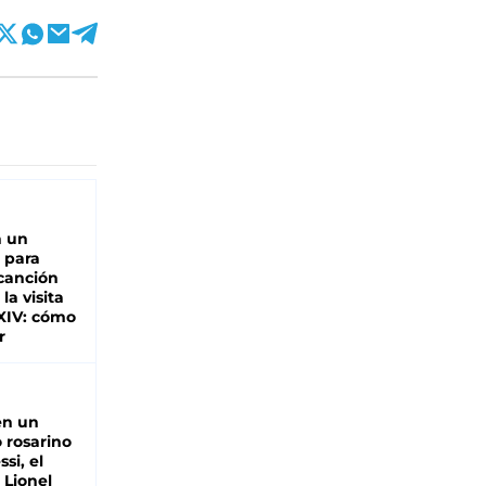
n un
 para
 canción
 la visita
XIV: cómo
r
en un
 rosarino
si, el
 Lionel