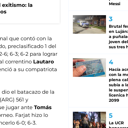
Messi
 exitismo: la
nos
Brutal fe
en Luján
a puñala
inal que contó con la
joven de
, preclasificado 1 del
sus tres 
2-6; 6-3; 6-2 para lograr
 al correntino
Lautaro
venció a su compatriota
Hacía ac
con la m
plena cal
subía a l
le suspe
 dio el batacazo de la
licenica 
 (ARG) 561 y
2099
ue jugar ante
Tomás
neo. Farjat hizo lo
ncerlo 6-0; 6-3.
La UCR