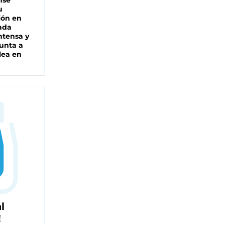
nse
u
ión en
ada
intensa y
unta a
lea en
l
!