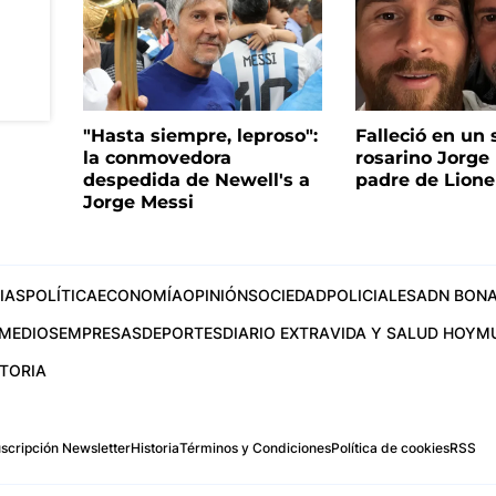
"Hasta siempre, leproso":
Falleció en un 
la conmovedora
rosarino Jorge 
despedida de Newell's a
padre de Lione
Jorge Messi
IAS
POLÍTICA
ECONOMÍA
OPINIÓN
SOCIEDAD
POLICIALES
ADN BONA
MEDIOS
EMPRESAS
DEPORTES
DIARIO EXTRA
VIDA Y SALUD HOY
M
STORIA
scripción Newsletter
Historia
Términos y Condiciones
Política de cookies
RSS