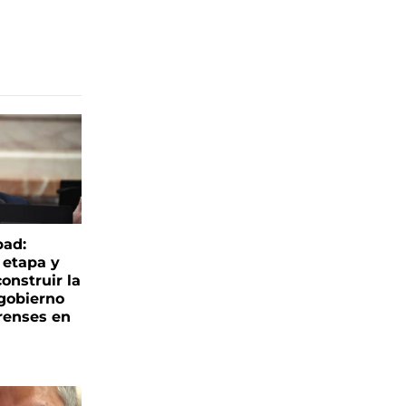
bad:
 etapa y
onstruir la
 gobierno
renses en