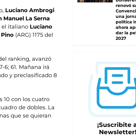
bonaere
renovó s
o,
Luciano Ambrogi
Convenc
una jorn
n Manuel La Serna
política 
el italiano
Luciano
ahora ap
dar la pe
 Pino
(ARG) 1175 del
2027
del ranking, avanzó
7-6; 61. Mañana irá
do y preclasificado 8
 10 con los cuatro
 cuadro de dobles. La
sonas que se quieran
¡Suscribite a
Newsletter