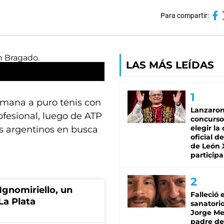
Para compartir:
LAS MÁS LEÍDAS
emana a puro tenis con
Lanzaro
ofesional, luego de ATP
concurso
elegir la
as argentinos en busca
oficial de
de León 
participa
Ignomiriello, un
Falleció 
La Plata
sanatorio
Jorge Mes
padre de