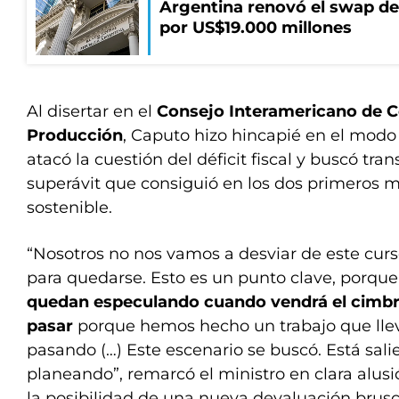
Argentina renovó el swap d
por US$19.000 millones
Al disertar en el
Consejo Interamericano de 
Producción
, Caputo hizo hincapié en el modo
atacó la cuestión del déficit fiscal y buscó tran
superávit que consiguió en los dos primeros m
sostenible.
“Nosotros no nos vamos a desviar de este curso
para quedarse. Esto es un punto clave, porqu
quedan especulando cuando vendrá el cimbr
pasar
porque hemos hecho un trabajo que llev
pasando (…) Este escenario se buscó. Está sa
planeando”, remarcó el ministro en clara alusió
la posibilidad de una nueva devaluación brusc