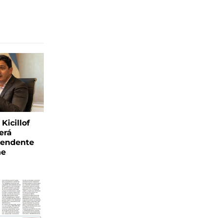
Kicillof
erá
tendente
ne