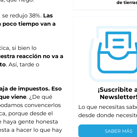
de tierra
 se redujo 38%.
Las
n poco tiempo van a
ca, si bien lo
uestra reacción no va a
to
. Así, tarde o
baja de impuestos. Eso
¡Suscribite a
Newsletter
 que viene
. ¿De qué
 podamos convencerlos
Lo que necesitas sab
ca, porque desde el
desde donde necesit
e haya gente honesta
sta a hacer lo que hay
SABER MÁS