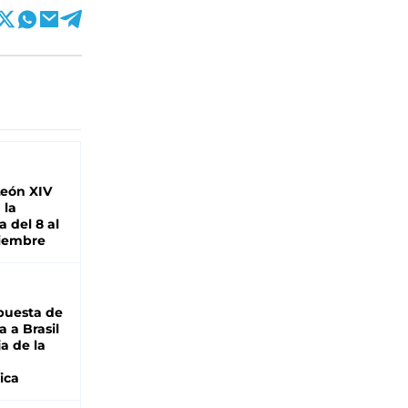
León XIV
 la
 del 8 al
viembre
puesta de
 a Brasil
ja de la
ica