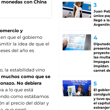
e monedas con China
Juan Pabl
único pa
llegó a la
Argentin
Comercio y
 en que el gobierno
smitir la idea de que el
Diputado
presenta
eses del año es
proyecto
las mult
impagas
impidan 
, la estabilidad vino
carnet d
e
muchos como que se
onazo. No debiera
a a lo que está
El gobie
consiguió
liendo como estábamos
y tuvo qu
n al precio del dólar y
el capítu
extranjer
a, que negó.