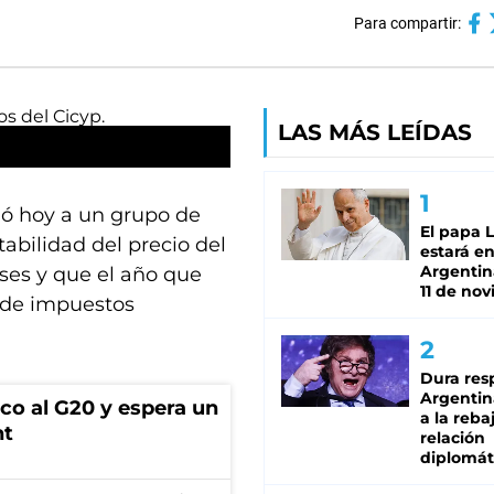
Para compartir:
LAS MÁS LEÍDAS
ió hoy a un grupo de
El papa 
abilidad del precio del
estará en
Argentina
ses y que el año que
11 de no
 de impuestos
Dura res
Argentina
co al G20 y espera un
a la reba
nt
relación
diplomát