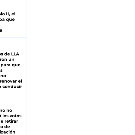
o II, el
pa que
a
s de LLA
ron un
 para que
as
 no
renovar el
e conducir
rno no
 los votos
e retirar
lo de
ización