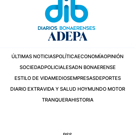
ÚLTIMAS NOTICIAS
POLÍTICA
ECONOMÍA
OPINIÓN
SOCIEDAD
POLICIALES
ADN BONAERENSE
ESTILO DE VIDA
MEDIOS
EMPRESAS
DEPORTES
DIARIO EXTRA
VIDA Y SALUD HOY
MUNDO MOTOR
TRANQUERA
HISTORIA
RSS