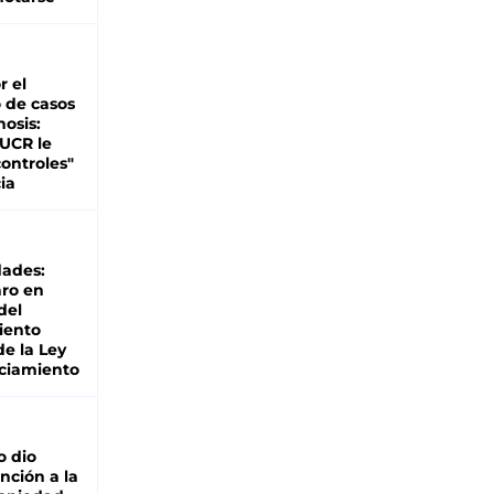
r el
 de casos
nosis:
 UCR le
ontroles"
ia
dades:
ro en
del
iento
de la Ley
ciamiento
o dio
nción a la