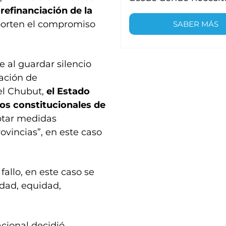
refinanciación de la
porten el compromiso
SABER MÁS
 al guardar silencio
zación de
el Chubut,
el Estado
ios constitucionales de
ptar medidas
ovincias”, en este caso
fallo, en este caso se
idad, equidad,
cional decidió