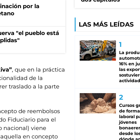
rinación por la
etano
LAS MÁS LEÍDAS
erva "el pueblo está
plidas"
La produ
automotr
16% en ju
iva”
, que en la práctica
las expo
sostuvier
ionalidad de la
activida
rer traslado a la parte
Cursos gr
cepto de reembolsos
de forma
laboral p
o Fiduciario para el
jóvenes
o nacional) viene
bonaere
desde los
 aquella en concepto
dónde an