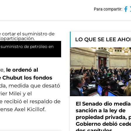
Para compartir:
LO QUE SE LEE AH
l suministro de petróleo en
re,
le ordenó al
e Chubut los fondos
ada, medida que desató
er Milei y el
e recibió el respaldo de
El Senado dio media
ense Axel Kicillof.
sanción a la ley de
propiedad privada, p
Gobierno debió ced
dos capítulos