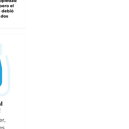
ropiedad
pero el
 debió
 dos
l
!
er,
es