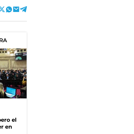
ORA
ero el
er en