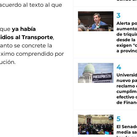
acuerdo al texto al que
Alerta po
, que
ya había
aumento
de triqui
sidios al Transporte
,
desde la
anto se concrete la
exigen "c
a provinc
máximo comprendido por
ución.
Universi
nuevo pa
reclamo 
cumplim
efectivo 
de Finan
El Senad
media sa