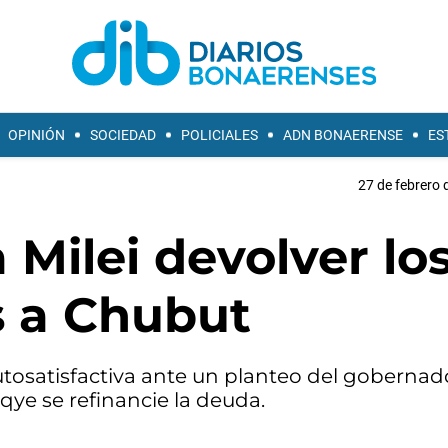
OPINIÓN
SOCIEDAD
POLICIALES
ADN BONAERENSE
ES
27 de febrero 
 Milei devolver lo
s a Chubut
tosatisfactiva ante un planteo del gobernado
ye se refinancie la deuda.