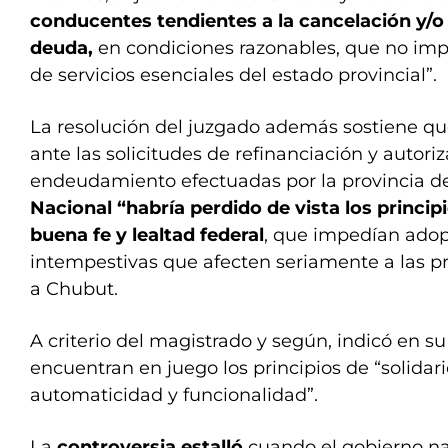
conducentes tendientes a la cancelación y/o 
deuda,
en condiciones razonables, que no im
de servicios esenciales del estado provincial”.
La resolución del juzgado además sostiene que
ante las solicitudes de refinanciación y autori
endeudamiento efectuadas por la provincia d
Nacional “habría perdido de vista los princip
buena fe y lealtad federal
, que impedían ado
intempestivas que afecten seriamente a las pr
a Chubut.
A criterio del magistrado y según, indicó en su 
encuentran en juego los principios de “solidar
automaticidad y funcionalidad”.
La
controversia estalló
cuando el gobierno na