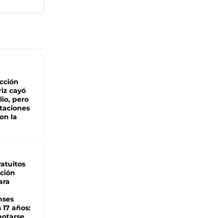
cción
iz cayó
lio, pero
rtaciones
on la
d
atuitos
ción
ara
nses
 17 años:
otarse