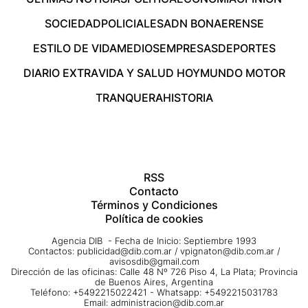
SOCIEDAD
POLICIALES
ADN BONAERENSE
ESTILO DE VIDA
MEDIOS
EMPRESAS
DEPORTES
DIARIO EXTRA
VIDA Y SALUD HOY
MUNDO MOTOR
TRANQUERA
HISTORIA
RSS
Contacto
Términos y Condiciones
Política de cookies
Agencia DIB - Fecha de Inicio: Septiembre 1993
Contactos:
publicidad@dib.com.ar
/
vpignaton@dib.com.ar
/
avisosdib@gmail.com
Dirección de las oficinas: Calle 48 Nº 726 Piso 4, La Plata; Provincia
de Buenos Aires, Argentina
Teléfono: +5492215022421 - Whatsapp: +5492215031783
Email:
administracion@dib.com.ar