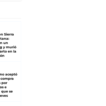
n Sierra
ntana:
en un
g y murió
arto en la
ión
rno aceptó
a compra
s por
os e
á que se
ueves