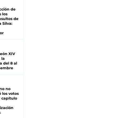
cción de
s los
nsultos de
a Silva:
or
León XIV
 la
 del 8 al
viembre
rno no
 los votos
l capítulo
ización
s