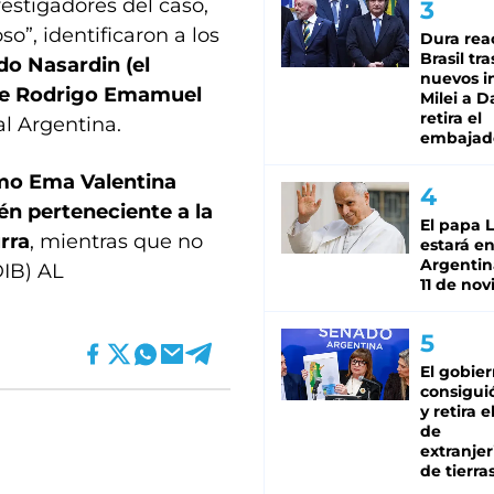
vestigadores del caso,
o”, identificaron a los
Dura rea
Brasil tra
o Nasardin (el
nuevos i
nte Rodrigo Emamuel
Milei a D
retira el
al Argentina.
embajad
como Ema Valentina
n perteneciente a la
El papa 
rra
, mientras que no
estará en
Argentina
DIB) AL
11 de no
El gobie
consiguió
y retira e
de
extranjer
de tierra