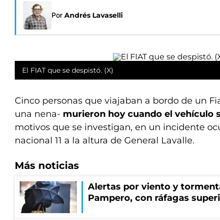
Por
Andrés Lavaselli
El FIAT que se despistó. (X)
Cinco personas que viajaban a bordo de un Fia
una nena-
murieron hoy cuando el vehículo 
motivos que se investigan, en un incidente ocu
nacional 11 a la altura de General Lavalle.
Más noticias
Alertas por viento y tormenta
Pampero, con ráfagas superi