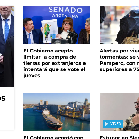
El Gobierno aceptó
Alertas por vie
limitar la compra de
tormentas: se 
tierras por extranjeros e
Pampero, con 
intentará que se vote el
superiores a 7
jueves
os
VIDEO
El Gobierno acordó con
Estupor en Sier