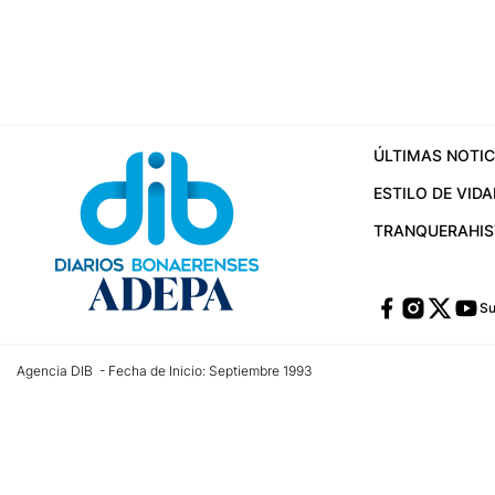
ÚLTIMAS NOTIC
ESTILO DE VIDA
TRANQUERA
HI
Su
Agencia DIB - Fecha de Inicio: Septiembre 1993
Contactos:
publicidad@dib.com.ar
/
vpignaton@dib.com.ar
/
avisosdib@gmail
Dirección de las oficinas: Calle 48 Nº 726 Piso 4, La Plata; Provincia de Buen
Teléfono: +5492215022421 - Whatsapp: +5492215031783
Email:
administracion@dib.com.ar
Registro DNDA Nº 32644856
Nº de edición: 9.890