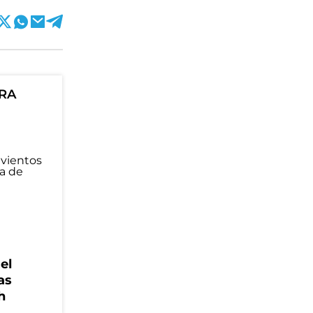
ORA
el
as
h