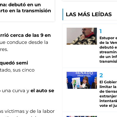
ana: debutó en un
rto en la transmisión
LAS MÁS LEÍDAS
rrió cerca de las 9 en
Estupor e
l que conduce desde la
de la Ve
debutó 
res.
streamin
de un inf
transmis
y quedó semi
tado, sus cinco
El Gobie
limitar l
o una curva y
el auto se
de tierra
extranjer
intentar
vote el j
s víctimas y de la labor