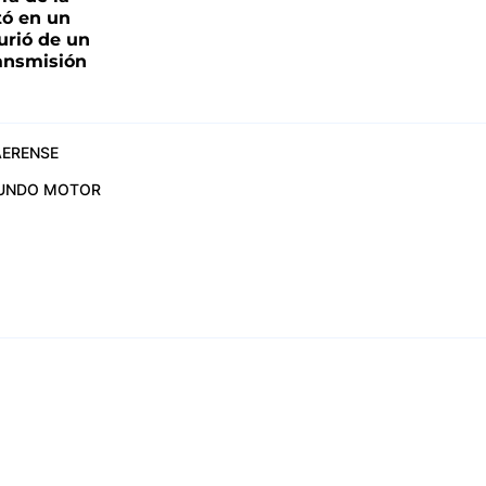
tó en un
urió de un
ransmisión
ERENSE
UNDO MOTOR