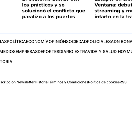
los prácticos y se
Ventana: debu
solucionó el conflicto que
streaming y m
paralizó a los puertos
infarto en la t
IAS
POLÍTICA
ECONOMÍA
OPINIÓN
SOCIEDAD
POLICIALES
ADN BONA
MEDIOS
EMPRESAS
DEPORTES
DIARIO EXTRA
VIDA Y SALUD HOY
M
STORIA
scripción Newsletter
Historia
Términos y Condiciones
Política de cookies
RSS
.com
os Aires, Argentina