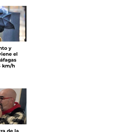
nto y
viene el
ráfagas
5 km/h
ra de la