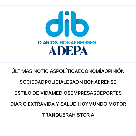
ÚLTIMAS NOTICIAS
POLÍTICA
ECONOMÍA
OPINIÓN
SOCIEDAD
POLICIALES
ADN BONAERENSE
ESTILO DE VIDA
MEDIOS
EMPRESAS
DEPORTES
DIARIO EXTRA
VIDA Y SALUD HOY
MUNDO MOTOR
TRANQUERA
HISTORIA