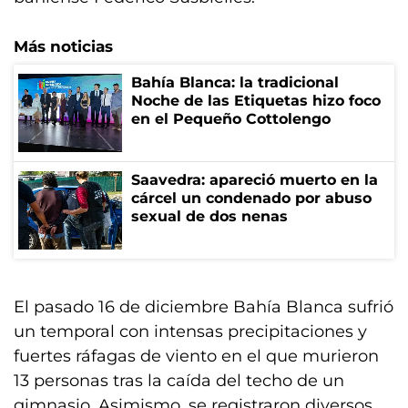
Más noticias
Bahía Blanca: la tradicional
Noche de las Etiquetas hizo foco
en el Pequeño Cottolengo
Saavedra: apareció muerto en la
cárcel un condenado por abuso
sexual de dos nenas
El pasado 16 de diciembre Bahía Blanca sufrió
un temporal con intensas precipitaciones y
fuertes ráfagas de viento en el que murieron
13 personas tras la caída del techo de un
gimnasio. Asimismo, se registraron diversos