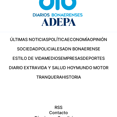
ÚLTIMAS NOTICIAS
POLÍTICA
ECONOMÍA
OPINIÓN
SOCIEDAD
POLICIALES
ADN BONAERENSE
ESTILO DE VIDA
MEDIOS
EMPRESAS
DEPORTES
DIARIO EXTRA
VIDA Y SALUD HOY
MUNDO MOTOR
TRANQUERA
HISTORIA
RSS
Contacto