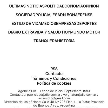
ÚLTIMAS NOTICIAS
POLÍTICA
ECONOMÍA
OPINIÓN
SOCIEDAD
POLICIALES
ADN BONAERENSE
ESTILO DE VIDA
MEDIOS
EMPRESAS
DEPORTES
DIARIO EXTRA
VIDA Y SALUD HOY
MUNDO MOTOR
TRANQUERA
HISTORIA
RSS
Contacto
Términos y Condiciones
Política de cookies
Agencia DIB - Fecha de Inicio: Septiembre 1993
Contactos:
publicidad@dib.com.ar
/
vpignaton@dib.com.ar
/
avisosdib@gmail.com
Dirección de las oficinas: Calle 48 Nº 726 Piso 4, La Plata; Provincia
de Buenos Aires, Argentina