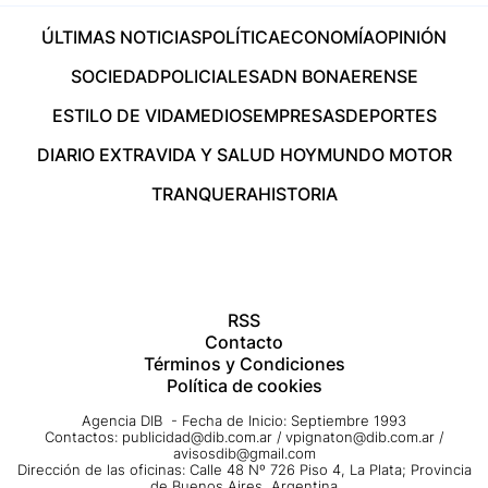
ÚLTIMAS NOTICIAS
POLÍTICA
ECONOMÍA
OPINIÓN
SOCIEDAD
POLICIALES
ADN BONAERENSE
ESTILO DE VIDA
MEDIOS
EMPRESAS
DEPORTES
DIARIO EXTRA
VIDA Y SALUD HOY
MUNDO MOTOR
TRANQUERA
HISTORIA
RSS
Contacto
Términos y Condiciones
Política de cookies
Agencia DIB - Fecha de Inicio: Septiembre 1993
Contactos:
publicidad@dib.com.ar
/
vpignaton@dib.com.ar
/
avisosdib@gmail.com
Dirección de las oficinas: Calle 48 Nº 726 Piso 4, La Plata; Provincia
de Buenos Aires, Argentina