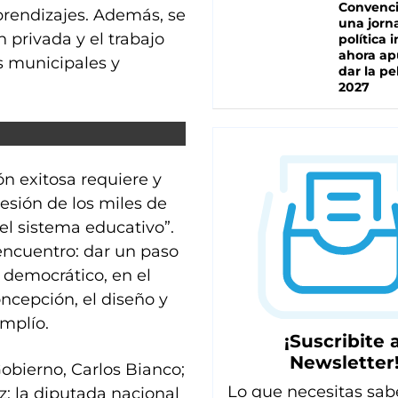
Convenc
aprendizajes. Además, se
una jorn
n privada y el trabajo
política 
ahora ap
es municipales y
dar la pe
2027
n exitosa requiere y
hesión de los miles de
del sistema educativo”.
encuentro: dar un paso
 democrático, en el
ncepción, el diseño y
amplío.
¡Suscribite a
Newsletter
obierno, Carlos Bianco;
Lo que necesitas sab
z; la diputada nacional