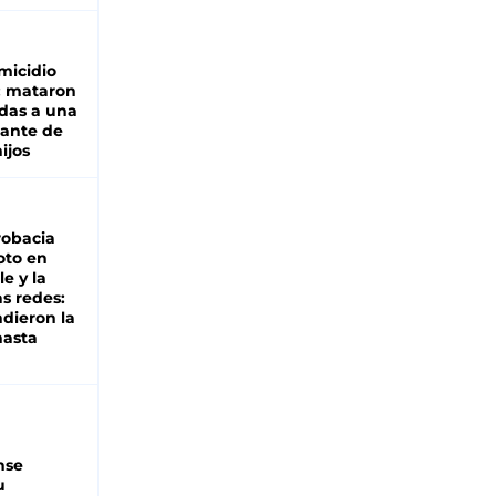
micidio
: mataron
das a una
lante de
hijos
robacia
oto en
le y la
as redes:
ndieron la
hasta
nse
u