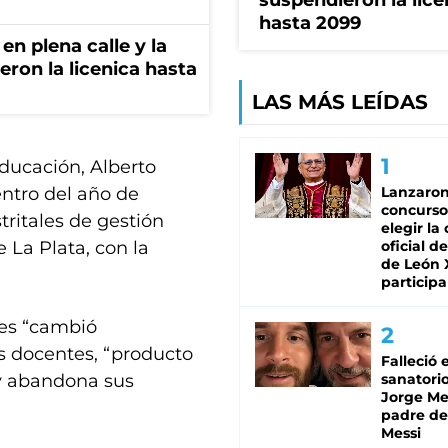
suspendieron la lice
hasta 2099
en plena calle y la
eron la licenica hasta
LAS MÁS LEÍDAS
 Educación, Alberto
entro del año de
Lanzaro
concurso
tritales de gestión
elegir la
e La Plata, con la
oficial de
de León 
participa
ses “cambió
s docentes, “producto
Falleció 
y abandona sus
sanatorio
Jorge Mes
padre de
Messi