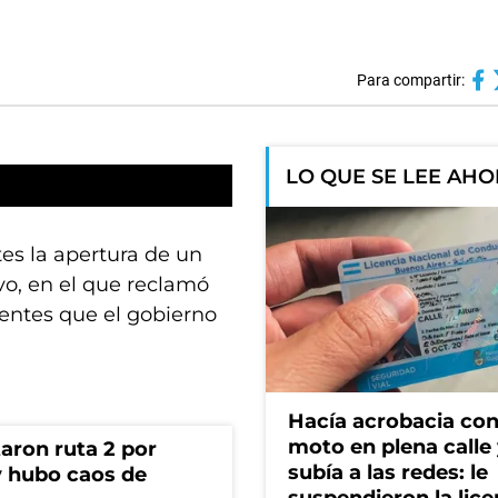
Para compartir:
LO QUE SE LEE AH
tes la apertura de un
vo, en el que reclamó
centes que el gobierno
Hacía acrobacia con
moto en plena calle 
aron ruta 2 por
subía a las redes: le
y hubo caos de