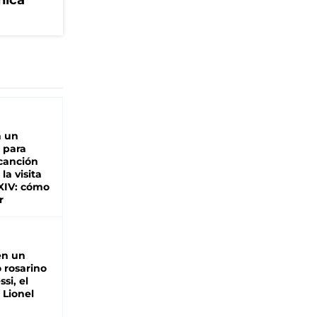
nica
n un
 para
 canción
 la visita
XIV: cómo
r
en un
 rosarino
si, el
 Lionel