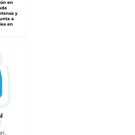
ión en
ada
intensa y
unta a
lea en
l
!
er,