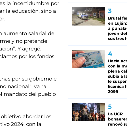
es la incertidumbre por
ar la educación, sino a
or.
Brutal fe
en Luján
a puñala
 aumento salarial del
joven de
sus tres 
orme y no pretende
ación”. Y agregó:
clamos por los fondos
Hacía ac
con la m
plena cal
subía a l
echas por su gobierno e
le suspe
no nacional”, va “a
licenica 
2099
el mandato del pueblo
La UCR
objetivo abordar los
bonaere
ctivo 2024, con la
renovó s