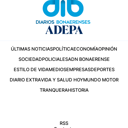
ÚLTIMAS NOTICIAS
POLÍTICA
ECONOMÍA
OPINIÓN
SOCIEDAD
POLICIALES
ADN BONAERENSE
ESTILO DE VIDA
MEDIOS
EMPRESAS
DEPORTES
DIARIO EXTRA
VIDA Y SALUD HOY
MUNDO MOTOR
TRANQUERA
HISTORIA
RSS