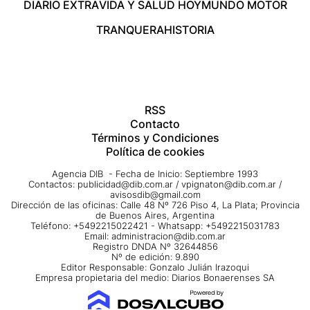
DIARIO EXTRA
VIDA Y SALUD HOY
MUNDO MOTOR
TRANQUERA
HISTORIA
RSS
Contacto
Términos y Condiciones
Política de cookies
Agencia DIB - Fecha de Inicio: Septiembre 1993
Contactos:
publicidad@dib.com.ar
/
vpignaton@dib.com.ar
/
avisosdib@gmail.com
Dirección de las oficinas: Calle 48 Nº 726 Piso 4, La Plata; Provincia
de Buenos Aires, Argentina
Teléfono: +5492215022421 - Whatsapp: +5492215031783
Email:
administracion@dib.com.ar
Registro DNDA Nº 32644856
Nº de edición: 9.890
Editor Responsable: Gonzalo Julián Irazoqui
Empresa propietaria del medio: Diarios Bonaerenses SA