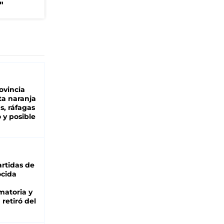
"
ovincia
ta naranja
as, ráfagas
 y posible
rtidas de
cida
matoria y
retiró del