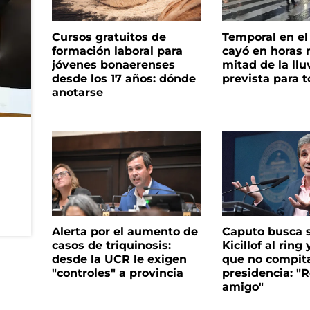
Cursos gratuitos de
Temporal en e
formación laboral para
cayó en horas 
jóvenes bonaerenses
mitad de la llu
desde los 17 años: dónde
prevista para 
anotarse
Alerta por el aumento de
Caputo busca s
casos de triquinosis:
Kicillof al ring 
desde la UCR le exigen
que no compita
"controles" a provincia
presidencia: "R
amigo"