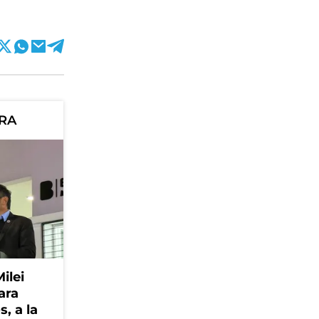
ORA
Milei
ara
, a la