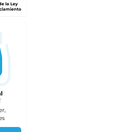
de la Ley
ciamiento
l
!
er,
es