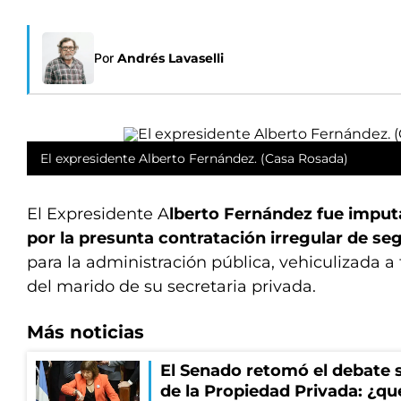
Por
Andrés Lavaselli
El expresidente Alberto Fernández. (Casa Rosada)
El Expresidente A
lberto Fernández fue impu
por la presunta contratación irregular de s
para la administración pública, vehiculizada 
del marido de su secretaria privada.
Más noticias
El Senado retomó el debate s
de la Propiedad Privada: ¿qu