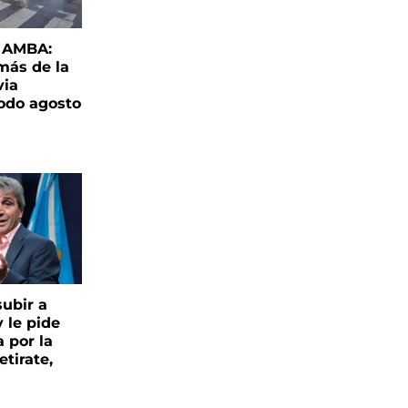
l AMBA:
más de la
via
todo agosto
ubir a
y le pide
 por la
etirate,