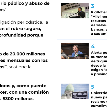
ario público y abuso de
cos
”.
Kicillof e
"Milei no
recursos
igación periodística, la
dárselos 
n el rubro seguro,
bancos, a
a sus am
 profundidad porque
Alerta po
o de 20.000 millones
aumento
nes mensuales con los
de triqui
desde la
os”
, sostiene la
exigen "c
a provinc
doras y, como puente
oker, con una comisión
Universi
nuevo pa
s $300 millones
reclamo 
cumplim