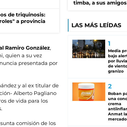
timba, a sus amigos
os de triquinosis:
roles" a provincia
LAS MÁS LEÍDAS
ral Ramiro González
,
Media pr
ni, quien a su vez
bajo aler
por lluvi
enuncia presentada por
de viento
granizo
ández y al ex titular de
ión- Alberto Pagliano
Roban pa
una cono
ros de vida para los
crema
.
antiinfla
Anmat la 
mercado
esunta comisión de los