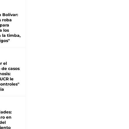
n Bolívar:
s roba
 para
a los
 la timba,
igos"
r el
 de casos
nosis:
 UCR le
ontroles"
ia
dades:
ro en
del
iento