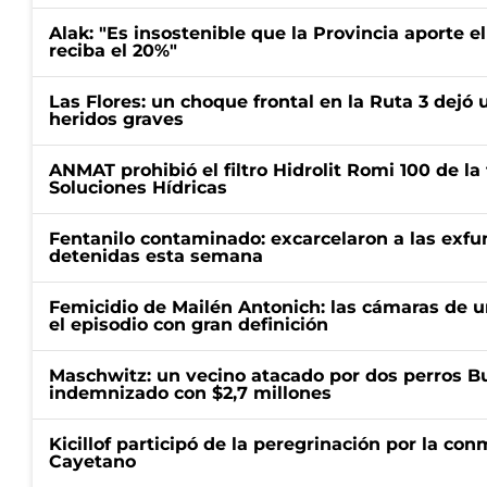
Alak: "Es insostenible que la Provincia aporte e
reciba el 20%"
Las Flores: un choque frontal en la Ruta 3 dejó 
heridos graves
ANMAT prohibió el filtro Hidrolit Romi 100 de l
Soluciones Hídricas
Fentanilo contaminado: excarcelaron a las exf
detenidas esta semana
Femicidio de Mailén Antonich: las cámaras de u
el episodio con gran definición
Maschwitz: un vecino atacado por dos perros Bul
indemnizado con $2,7 millones
Kicillof participó de la peregrinación por la c
Cayetano