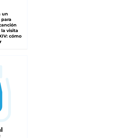
n un
 para
 canción
 la visita
XIV: cómo
r
l
!