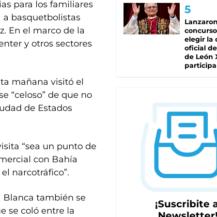
as para los familiares
a a basquetbolistas
Lanzaro
. En el marco de la
concurso
elegir la
enter y otros sectores
oficial de
de León 
participa
ta mañana visitó el
se “celoso” de que no
iudad de Estados
visita “sea un punto de
omercial con Bahía
l narcotráfico”.
ía Blanca también se
¡Suscribite a
 se coló entre la
Newsletter