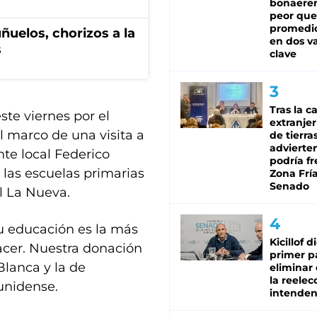
bonaeren
peor que
promedio
ñuelos, chorizos a la
en dos va
s
clave
Tras la c
te viernes por el
extranjer
 marco de una visita a
de tierra
advierte
nte local Federico
podría f
r las escuelas primarias
Zona Fría
Senado
al La Nueva.
u educación es la más
Kicillof d
cer. Nuestra donación
primer p
lanca y la de
eliminar 
la reelec
unidense.
intenden