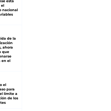
se está
 el
 nacional
riables
aída de la
ización
s, ahora
n que
renarse
 en el
io el
aso para
el límite a
ción de los
tes