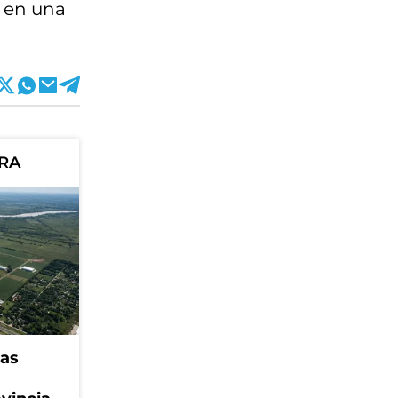
 en una
ORA
eas