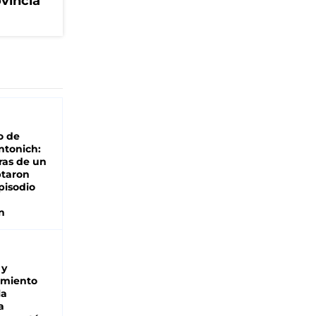
ovincia
o de
ntonich:
ras de un
ptaron
pisodio
n
 y
miento
la
a