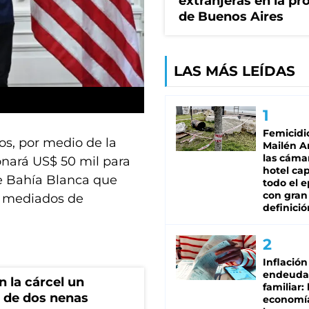
extranjeras en la pr
de Buenos Aires
LAS MÁS LEÍDAS
Femicidi
s, por medio de la
Mailén A
las cáma
nará US$ 50 mil para
hotel ca
de Bahía Blanca que
todo el e
con gran
de mediados de
definició
Inflación
endeuda
 la cárcel un
familiar: 
 de dos nenas
economí