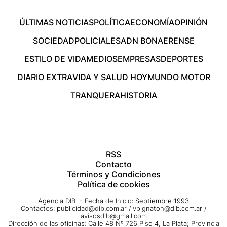
ÚLTIMAS NOTICIAS
POLÍTICA
ECONOMÍA
OPINIÓN
SOCIEDAD
POLICIALES
ADN BONAERENSE
ESTILO DE VIDA
MEDIOS
EMPRESAS
DEPORTES
DIARIO EXTRA
VIDA Y SALUD HOY
MUNDO MOTOR
TRANQUERA
HISTORIA
RSS
Contacto
Términos y Condiciones
Política de cookies
Agencia DIB - Fecha de Inicio: Septiembre 1993
Contactos:
publicidad@dib.com.ar
/
vpignaton@dib.com.ar
/
avisosdib@gmail.com
Dirección de las oficinas: Calle 48 Nº 726 Piso 4, La Plata; Provincia