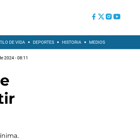
TILO DE VIDA
DEPORTES
HISTORIA
MEDIOS
de 2024 - 08:11
de
ir
mínima.