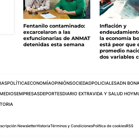
Fentanilo contaminado:
Inflación y
excarcelaron a las
endeudamiento 
exfuncionarias de ANMAT
la economía b
detenidas esta semana
está peor que 
promedio naci
dos variables 
IAS
POLÍTICA
ECONOMÍA
OPINIÓN
SOCIEDAD
POLICIALES
ADN BONA
MEDIOS
EMPRESAS
DEPORTES
DIARIO EXTRA
VIDA Y SALUD HOY
M
STORIA
scripción Newsletter
Historia
Términos y Condiciones
Política de cookies
RSS