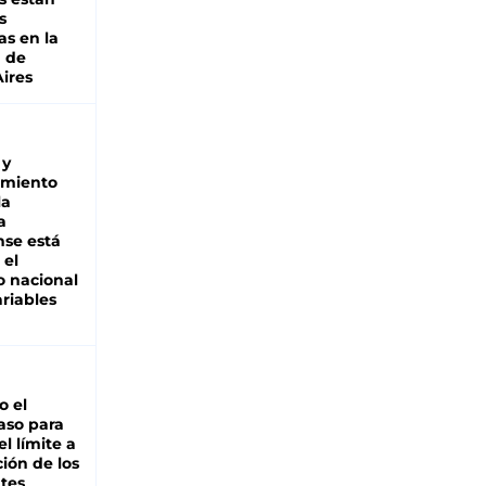
s
as en la
a de
ires
 y
miento
la
a
se está
 el
 nacional
riables
io el
aso para
el límite a
ción de los
tes