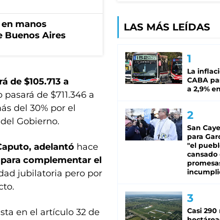
n en manos
LAS MÁS LEÍDAS
de Buenos Aires
La inflac
CABA pas
rá de $105.713 a
a 2,9% en
 pasará de $711.346 a
ás del 30% por el
 del Gobierno.
San Caye
para Gar
"el puebl
Caputo, adelantó
hace
cansado
 para complementar el
promesa
incumpli
dad jubilatoria pero por
to.
Casi 290 
sta en el artículo 32 de
hectárea