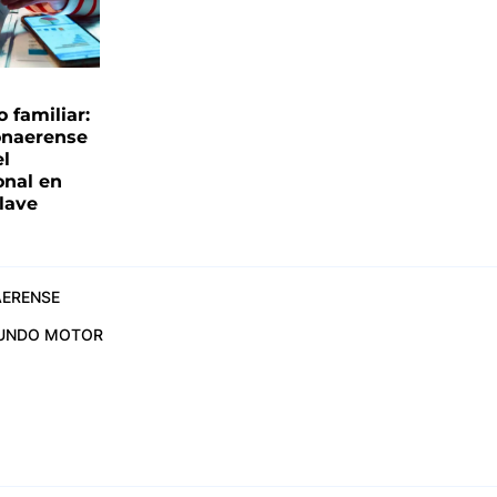
familiar:
onaerense
el
onal en
clave
ERENSE
UNDO MOTOR