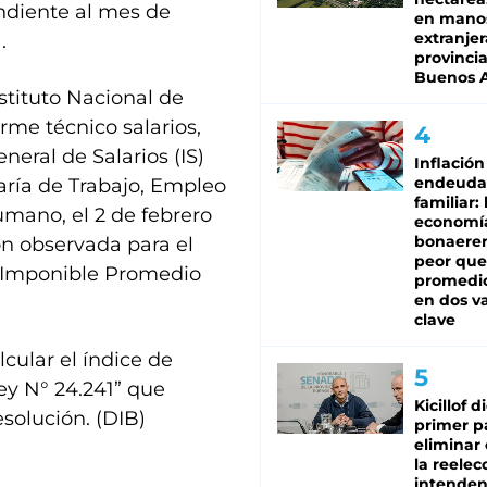
ondiente al mes de
en mano
extranjer
.
provinci
Buenos A
nstituto Nacional de
orme técnico salarios,
neral de Salarios (IS)
Inflación
endeuda
aría de Trabajo, Empleo
familiar: 
umano, el 2 de febrero
economí
bonaeren
ón observada para el
peor que
n Imponible Promedio
promedio
en dos va
clave
lcular el índice de
ey N° 24.241” que
Kicillof d
esolución. (DIB)
primer p
eliminar 
la reelec
intenden