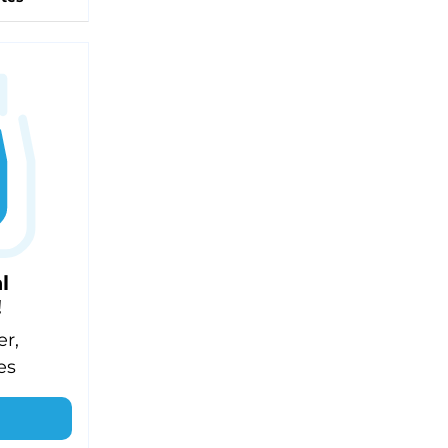
l
!
er,
es