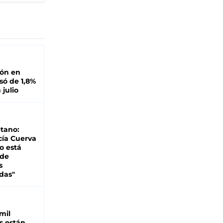
ión en
ó de 1,8%
 julio
tano:
cía Cuerva
o está
 de
s
das"
mil
s están