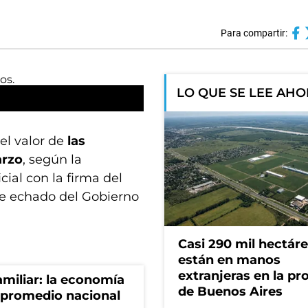
Para compartir:
LO QUE SE LEE AH
el valor de
las
arzo
, según la
cial con la firma del
fue echado del Gobierno
Casi 290 mil hectár
están en manos
extranjeras en la pr
miliar: la economía
de Buenos Aires
 promedio nacional