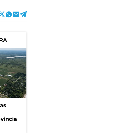
ORA
eas
ovincia