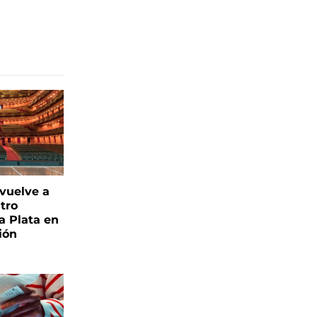
 vuelve a
atro
a Plata en
ión