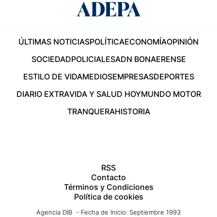
ÚLTIMAS NOTICIAS
POLÍTICA
ECONOMÍA
OPINIÓN
SOCIEDAD
POLICIALES
ADN BONAERENSE
ESTILO DE VIDA
MEDIOS
EMPRESAS
DEPORTES
DIARIO EXTRA
VIDA Y SALUD HOY
MUNDO MOTOR
TRANQUERA
HISTORIA
RSS
Contacto
Términos y Condiciones
Política de cookies
Agencia DIB - Fecha de Inicio: Septiembre 1993