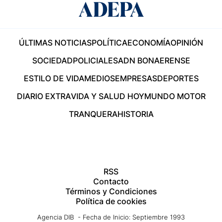
ÚLTIMAS NOTICIAS
POLÍTICA
ECONOMÍA
OPINIÓN
SOCIEDAD
POLICIALES
ADN BONAERENSE
ESTILO DE VIDA
MEDIOS
EMPRESAS
DEPORTES
DIARIO EXTRA
VIDA Y SALUD HOY
MUNDO MOTOR
TRANQUERA
HISTORIA
RSS
Contacto
Términos y Condiciones
Política de cookies
Agencia DIB - Fecha de Inicio: Septiembre 1993