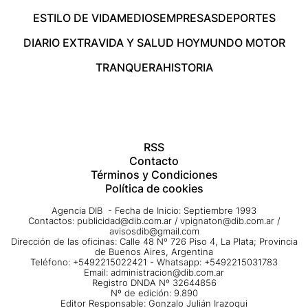
ESTILO DE VIDA
MEDIOS
EMPRESAS
DEPORTES
DIARIO EXTRA
VIDA Y SALUD HOY
MUNDO MOTOR
TRANQUERA
HISTORIA
RSS
Contacto
Términos y Condiciones
Política de cookies
Agencia DIB - Fecha de Inicio: Septiembre 1993
Contactos:
publicidad@dib.com.ar
/
vpignaton@dib.com.ar
/
avisosdib@gmail.com
Dirección de las oficinas: Calle 48 Nº 726 Piso 4, La Plata; Provincia
de Buenos Aires, Argentina
Teléfono: +5492215022421 - Whatsapp: +5492215031783
Email:
administracion@dib.com.ar
Registro DNDA Nº 32644856
Nº de edición: 9.890
Editor Responsable: Gonzalo Julián Irazoqui