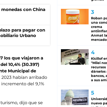
e monedas con China
Roban pa
una cono
crema
lazo para pagar con
antiinfla
obiliario Urbano
Anmat la 
mercado
7 los que viajaron a
Kicillof e
"Milei no
 del 10,4% (30.397)
recursos
nte Municipal de
dárselos 
bancos, a
l 2023 habían arribado
a sus am
n incremento del 9,1%
Universi
 turismo, dijo que se
nuevo pa