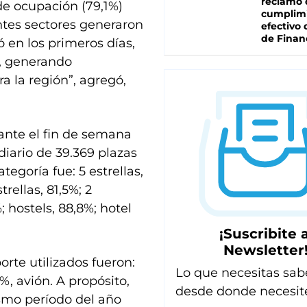
reclamo 
de ocupación (79,1%)
cumplim
ntes sectores generaron
efectivo 
de Finan
ó en los primeros días,
a, generando
 la región”, agregó,
rante el fin de semana
diario de 39.369 plazas
egoría fue: 5 estrellas,
trellas, 81,5%; 2
%; hostels, 88,8%; hotel
¡Suscribite a
Newsletter
orte utilizados fueron:
Lo que necesitas sab
%, avión. A propósito,
desde donde necesit
smo período del año