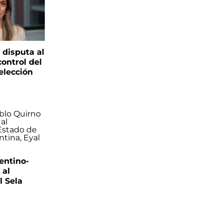
 disputa al
control del
elección
s
entino-
 al
 Sela