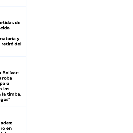
rtidas de
cida
matoria y
retiró del
n Bolívar:
s roba
 para
a los
 la timba,
igos"
dades:
ro en