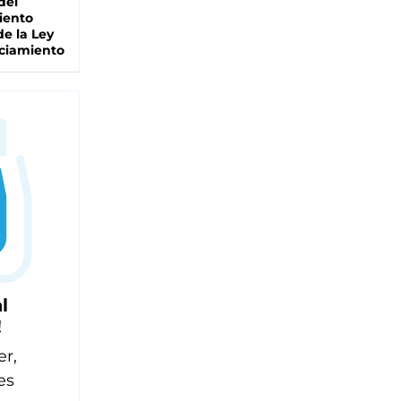
del
iento
de la Ley
ciamiento
l
!
er,
es