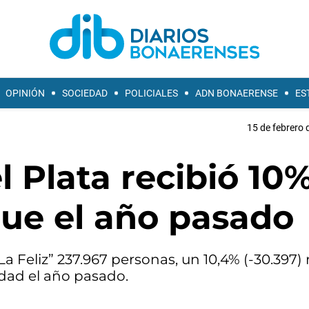
OPINIÓN
SOCIEDAD
POLICIALES
ADN BONAERENSE
ES
15 de febrero 
l Plata recibió 10
que el año pasado
La Feliz” 237.967 personas, un 10,4% (-30.397
udad el año pasado.