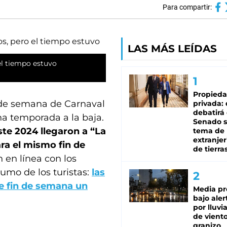
Para compartir:
LAS MÁS LEÍDAS
 el tiempo estuvo
Propied
n de semana de Carnaval
privada:
debatirá 
a temporada a la baja.
Senado s
ste 2024 llegaron a “La
tema de 
extranjer
ara el mismo fin de
de tierra
n en línea con los
umo de los turistas:
las
e fin de semana un
Media pr
bajo aler
por lluvi
de viento
granizo