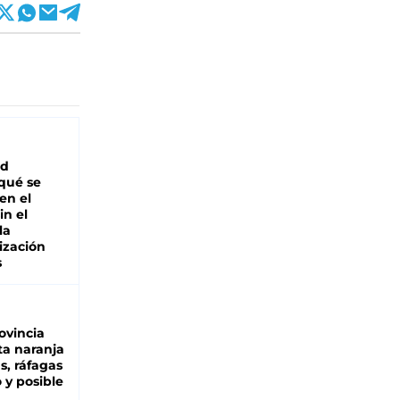
ad
 qué se
en el
in el
la
ización
s
ovincia
ta naranja
as, ráfagas
 y posible