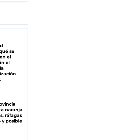
ad
 qué se
en el
in el
la
ización
s
ovincia
ta naranja
as, ráfagas
 y posible