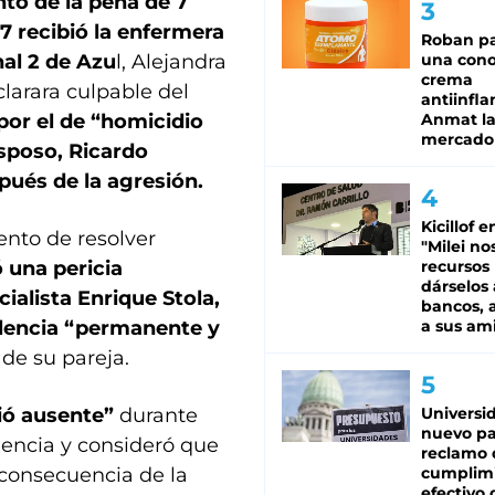
to de la pena de 7
7 recibió la enfermera
Roban pa
nal 2 de Azu
l, Alejandra
una cono
crema
larara culpable del
antiinfla
 por el de “homicidio
Anmat la 
mercado
esposo, Ricardo
ués de la agresión.
Kicillof e
nto de resolver
"Milei no
 una pericia
recursos
dárselos 
cialista Enrique Stola,
bancos, a
olencia “permanente y
a sus am
de su pareja.
ió ausente”
durante
Universi
nuevo pa
lencia y consideró que
reclamo 
 consecuencia de la
cumplim
efectivo 