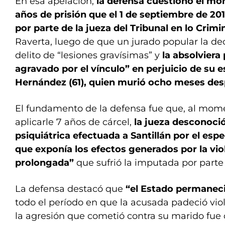
En esa apelación,
la defensa cuestionó el mon
años de prisión que el 1 de septiembre de 201
por parte de la jueza del Tribunal en lo Crimi
Raverta, luego de que un jurado popular la dec
delito de “lesiones gravísimas” y
la absolviera
agravado por el vínculo” en perjuicio de su 
Hernández (61), quien murió ocho meses desp
El fundamento de la defensa fue que, al mome
aplicarle 7 años de cárcel,
la jueza desconoció
psiquiátrica efectuada a Santillán por el espe
que exponía los efectos generados por la vi
prolongada”
que sufrió la imputada por parte 
La defensa destacó que
“el Estado permanec
todo el período en que la acusada padeció vio
la agresión que cometió contra su marido fue