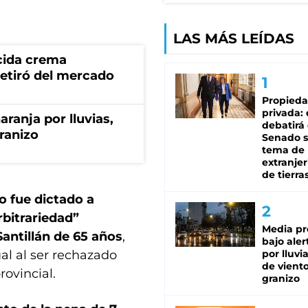
LAS MÁS LEÍDAS
cida crema
retiró del mercado
Propied
privada:
aranja por lluvias,
debatirá 
granizo
Senado s
tema de 
extranjer
de tierra
llo fue dictado a
rbitrariedad”
Media pr
Santillán de 65 años
,
bajo aler
al al ser rechazado
por lluvi
de viento
rovincial.
granizo