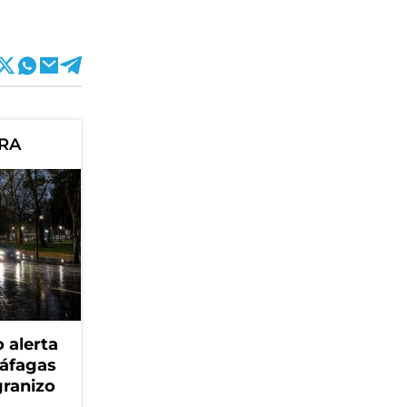
ORA
 alerta
ráfagas
granizo