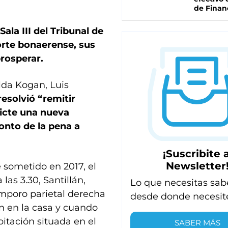
de Finan
 Sala III del Tribunal de
Corte bonaerense, sus
rosperar.
ilda Kogan, Luis
resolvió “remitir
icte una nueva
onto de la pena a
¡Suscribite a
Newsletter
e sometido en 2017, el
as 3.30, Santillán,
Lo que necesitas sab
émporo parietal derecha
desde donde necesit
n en la casa y cuando
itación situada en el
SABER MÁS