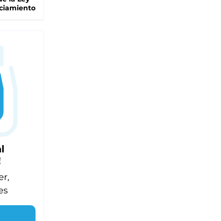
ciamiento
l
!
er,
es