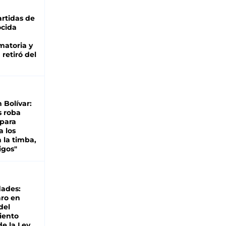
rtidas de
cida
matoria y
retiró del
n Bolívar:
s roba
 para
a los
 la timba,
igos"
dades:
ro en
del
iento
de la Ley