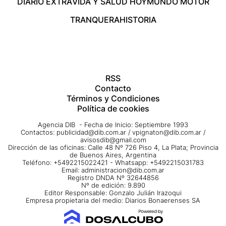
DIARIO EXTRA
VIDA Y SALUD HOY
MUNDO MOTOR
TRANQUERA
HISTORIA
RSS
Contacto
Términos y Condiciones
Política de cookies
Agencia DIB - Fecha de Inicio: Septiembre 1993
Contactos:
publicidad@dib.com.ar
/
vpignaton@dib.com.ar
/
avisosdib@gmail.com
Dirección de las oficinas: Calle 48 Nº 726 Piso 4, La Plata; Provincia
de Buenos Aires, Argentina
Teléfono: +5492215022421 - Whatsapp: +5492215031783
Email:
administracion@dib.com.ar
Registro DNDA Nº 32644856
Nº de edición: 9.890
Editor Responsable: Gonzalo Julián Irazoqui
Empresa propietaria del medio: Diarios Bonaerenses SA