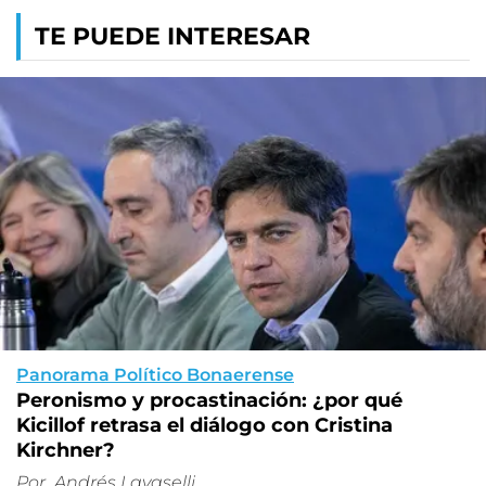
TE PUEDE INTERESAR
Panorama Político Bonaerense
Peronismo y procastinación: ¿por qué
Kicillof retrasa el diálogo con Cristina
Kirchner?
Por
Andrés Lavaselli