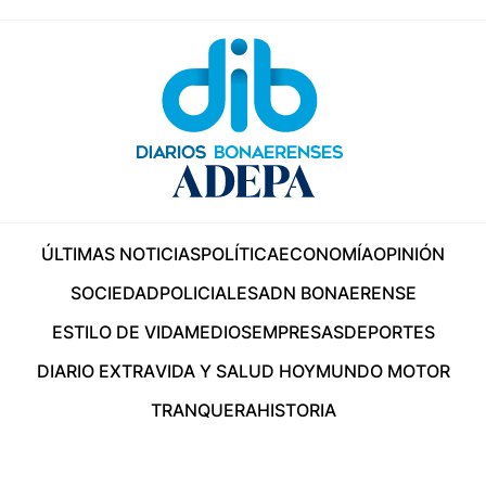
ÚLTIMAS NOTICIAS
POLÍTICA
ECONOMÍA
OPINIÓN
SOCIEDAD
POLICIALES
ADN BONAERENSE
ESTILO DE VIDA
MEDIOS
EMPRESAS
DEPORTES
DIARIO EXTRA
VIDA Y SALUD HOY
MUNDO MOTOR
TRANQUERA
HISTORIA