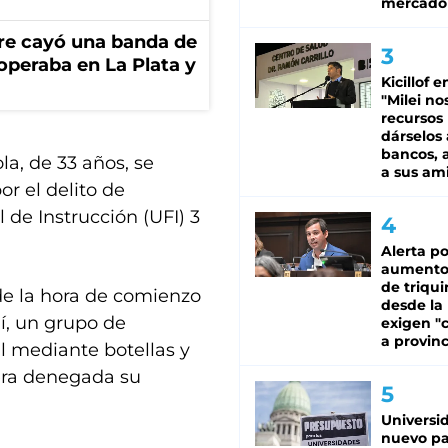
mercado
re cayó una banda de
operaba en La Plata y
Kicillof e
"Milei no
recursos
dárselos 
bancos, a
la, de 33 años, se
a sus am
r el delito de
 de Instrucción (UFI) 3
Alerta po
aumento
de triqui
 de la hora de comienzo
desde la
lí, un grupo de
exigen "c
a provinc
l mediante botellas y
era denegada su
Universi
nuevo pa