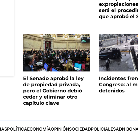
expropiacione
será el proced
que aprobó el
El Senado aprobó la ley
Incidentes fren
de propiedad privada,
Congreso: al m
pero el Gobierno debió
detenidos
ceder y eliminar otro
capítulo clave
IAS
POLÍTICA
ECONOMÍA
OPINIÓN
SOCIEDAD
POLICIALES
ADN BONA