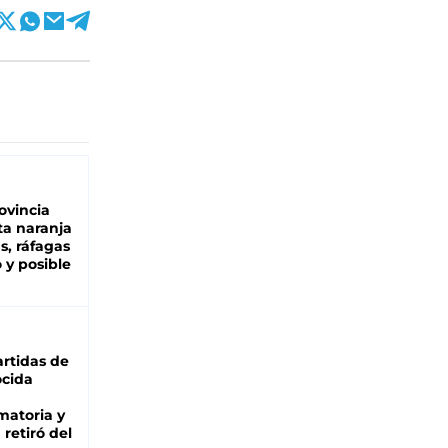
ovincia
ta naranja
as, ráfagas
 y posible
rtidas de
cida
matoria y
retiró del