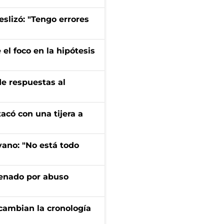
eslizó: "Tengo errores
el foco en la hipótesis
de respuestas al
tacó con una tijera a
yano: "No está todo
denado por abuso
cambian la cronología