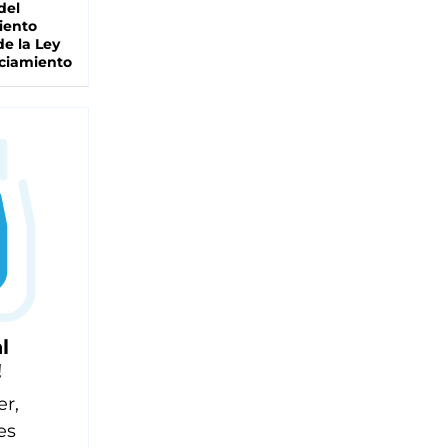
del
iento
de la Ley
ciamiento
l
!
er,
es