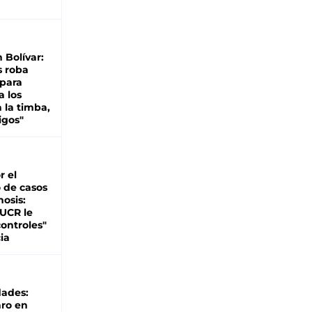
n Bolívar:
s roba
 para
a los
 la timba,
igos"
r el
 de casos
nosis:
 UCR le
ontroles"
ia
dades:
ro en