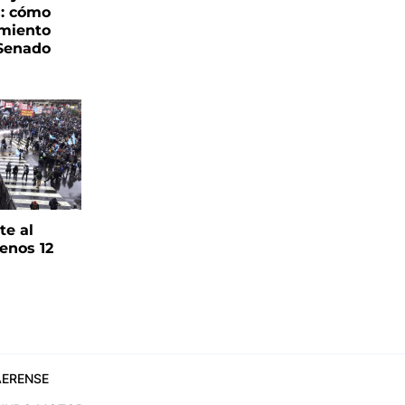
s: cómo
imiento
 Senado
te al
enos 12
ERENSE