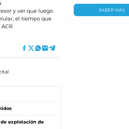
4
SABER MÁS
resor y ver que luego
elular, el tiempo que
) ACR
cital
nidos
de explotación de