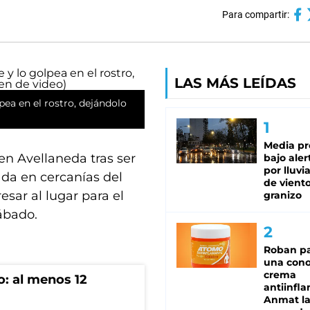
Para compartir:
LAS MÁS LEÍDAS
pea en el rostro, dejándolo
Media pr
en Avellaneda tras ser
bajo aler
por lluvi
da en cercanías del
de viento
sar al lugar para el
granizo
ábado.
Roban pa
una cono
crema
o: al menos 12
antiinfla
Anmat la 