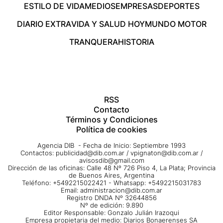
ESTILO DE VIDA
MEDIOS
EMPRESAS
DEPORTES
DIARIO EXTRA
VIDA Y SALUD HOY
MUNDO MOTOR
TRANQUERA
HISTORIA
RSS
Contacto
Términos y Condiciones
Política de cookies
Agencia DIB - Fecha de Inicio: Septiembre 1993
Contactos:
publicidad@dib.com.ar
/
vpignaton@dib.com.ar
/
avisosdib@gmail.com
Dirección de las oficinas: Calle 48 Nº 726 Piso 4, La Plata; Provincia
de Buenos Aires, Argentina
Teléfono: +5492215022421 - Whatsapp: +5492215031783
Email:
administracion@dib.com.ar
Registro DNDA Nº 32644856
Nº de edición: 9.890
Editor Responsable: Gonzalo Julián Irazoqui
Empresa propietaria del medio: Diarios Bonaerenses SA