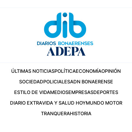
ÚLTIMAS NOTICIAS
POLÍTICA
ECONOMÍA
OPINIÓN
SOCIEDAD
POLICIALES
ADN BONAERENSE
ESTILO DE VIDA
MEDIOS
EMPRESAS
DEPORTES
DIARIO EXTRA
VIDA Y SALUD HOY
MUNDO MOTOR
TRANQUERA
HISTORIA