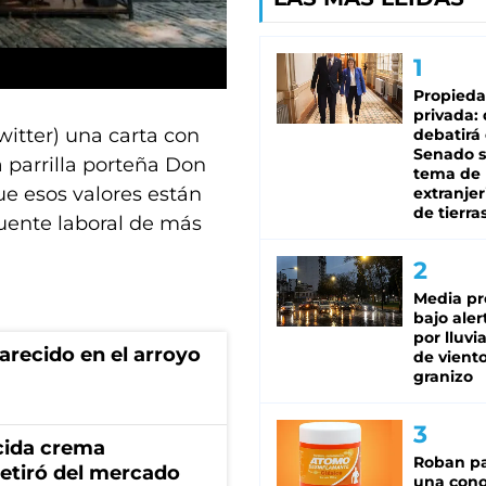
Propied
privada:
witter) una carta con
debatirá 
Senado s
 parrilla porteña Don
tema de 
ue esos valores están
extranjer
de tierra
uente laboral de más
Media pr
bajo aler
por lluvi
recido en el arroyo
de viento
granizo
cida crema
Roban pa
retiró del mercado
una cono