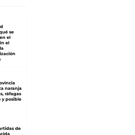
ad
 qué se
en el
in el
la
ización
s
ovincia
ta naranja
as, ráfagas
 y posible
rtidas de
cida