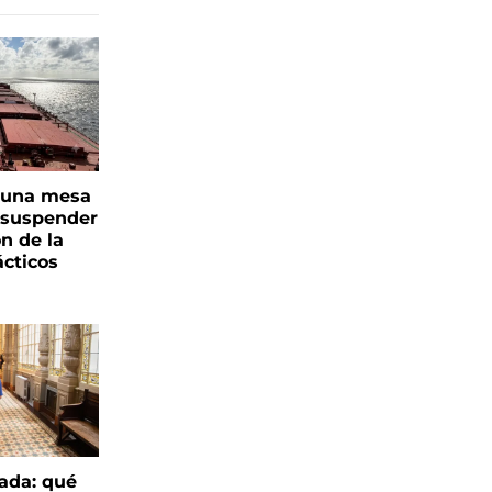
n una mesa
s suspender
n de la
ácticos
ada: qué