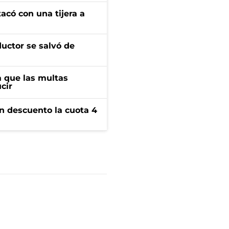
tacó con una tijera a
ductor se salvó de
 que las multas
cir
n descuento la cuota 4