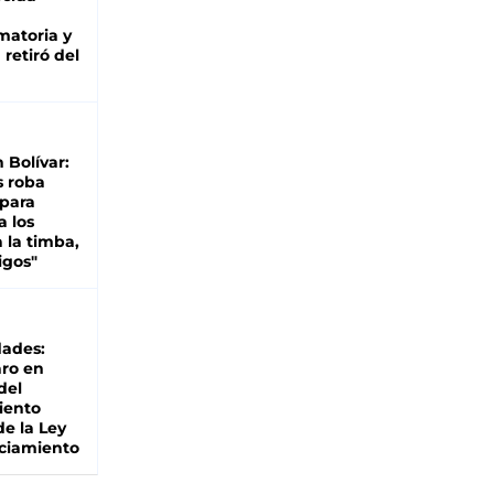
matoria y
retiró del
n Bolívar:
s roba
 para
a los
 la timba,
igos"
dades:
ro en
del
iento
de la Ley
ciamiento