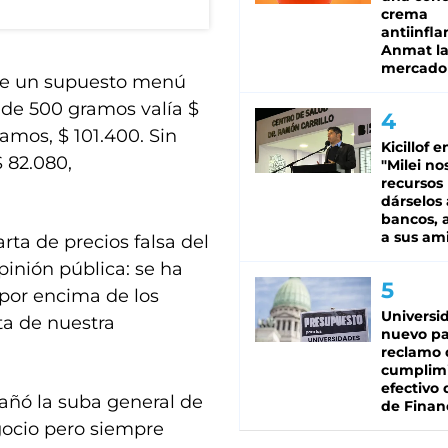
crema
antiinfla
Anmat la 
mercado
 de un supuesto menú
 de 500 gramos valía $
ramos, $ 101.400. Sin
Kicillof e
$ 82.080,
"Milei no
recursos
dárselos 
bancos, a
a sus am
arta de precios falsa del
pinión pública: se ha
por encima de los
Universi
ta de nuestra
nuevo pa
reclamo 
cumplim
efectivo 
añó la suba general de
de Finan
egocio pero siempre