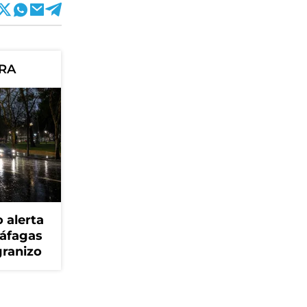
ORA
 alerta
ráfagas
granizo