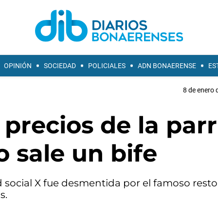
OPINIÓN
SOCIEDAD
POLICIALES
ADN BONAERENSE
ES
8 de enero 
precios de la parri
o sale un bife
ed social X fue desmentida por el famoso rest
s.