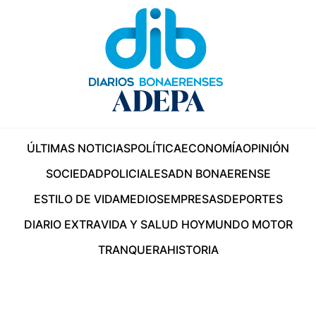
ÚLTIMAS NOTICIAS
POLÍTICA
ECONOMÍA
OPINIÓN
SOCIEDAD
POLICIALES
ADN BONAERENSE
ESTILO DE VIDA
MEDIOS
EMPRESAS
DEPORTES
DIARIO EXTRA
VIDA Y SALUD HOY
MUNDO MOTOR
TRANQUERA
HISTORIA