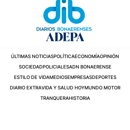
ÚLTIMAS NOTICIAS
POLÍTICA
ECONOMÍA
OPINIÓN
SOCIEDAD
POLICIALES
ADN BONAERENSE
ESTILO DE VIDA
MEDIOS
EMPRESAS
DEPORTES
DIARIO EXTRA
VIDA Y SALUD HOY
MUNDO MOTOR
TRANQUERA
HISTORIA