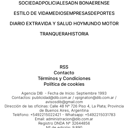
SOCIEDAD
POLICIALES
ADN BONAERENSE
ESTILO DE VIDA
MEDIOS
EMPRESAS
DEPORTES
DIARIO EXTRA
VIDA Y SALUD HOY
MUNDO MOTOR
TRANQUERA
HISTORIA
RSS
Contacto
Términos y Condiciones
Política de cookies
Agencia DIB - Fecha de Inicio: Septiembre 1993
Contactos:
publicidad@dib.com.ar
/
vpignaton@dib.com.ar
/
avisosdib@gmail.com
Dirección de las oficinas: Calle 48 Nº 726 Piso 4, La Plata; Provincia
de Buenos Aires, Argentina
Teléfono: +5492215022421 - Whatsapp: +5492215031783
Email:
administracion@dib.com.ar
Registro DNDA Nº 32644856
Nº de edición: 9.890