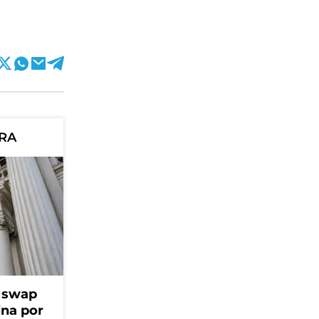
ORA
l swap
na por