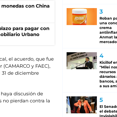
e monedas con China
Roban pa
una cono
crema
lazo para pagar con
antiinfla
obiliario Urbano
Anmat la 
mercado
cal, el acuerdo, que fue
Kicillof e
tor (CAMARCO y FAEC),
"Milei no
recursos
l 31 de diciembre
dárselos 
bancos, a
a sus am
 haya discusión de
s no pierdan contra la
El Senad
el debat
Inviolabi