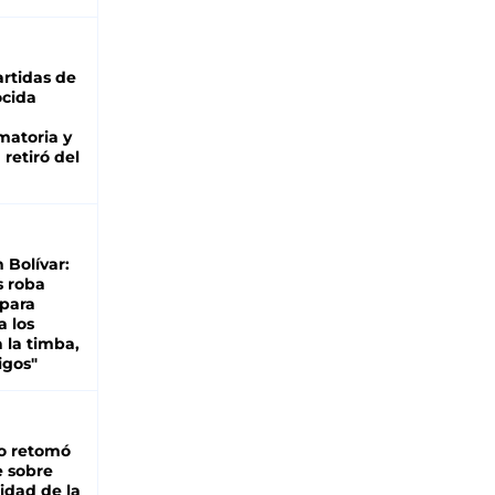
rtidas de
cida
matoria y
retiró del
n Bolívar:
s roba
 para
a los
 la timba,
igos"
o retomó
e sobre
lidad de la