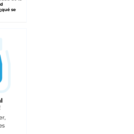
ad
 ¿qué se
l
!
er,
es