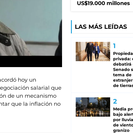
US$19.000 millones
LAS MÁS LEÍDAS
Propied
privada:
debatirá 
Senado s
tema de 
acordó hoy un
extranjer
de tierra
egociación salarial que
ción de un mecanismo
tar que la inflación no
Media pr
bajo aler
por lluvi
de viento
granizo