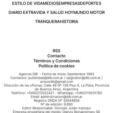
ESTILO DE VIDA
MEDIOS
EMPRESAS
DEPORTES
DIARIO EXTRA
VIDA Y SALUD HOY
MUNDO MOTOR
TRANQUERA
HISTORIA
RSS
Contacto
Términos y Condiciones
Política de cookies
Agencia DIB - Fecha de Inicio: Septiembre 1993
Contactos:
publicidad@dib.com.ar
/
vpignaton@dib.com.ar
/
avisosdib@gmail.com
Dirección de las oficinas: Calle 48 Nº 726 Piso 4, La Plata; Provincia
de Buenos Aires, Argentina
Teléfono: +5492215022421 - Whatsapp: +5492215031783
Email:
administracion@dib.com.ar
Registro DNDA Nº 32644856
Nº de edición: 9.890
Editor Responsable: Gonzalo Julián Irazoqui
Empresa propietaria del medio: Diarios Bonaerenses SA