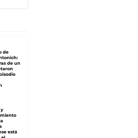
o de
ntonich:
ras de un
ptaron
pisodio
n
 y
miento
la
a
se está
 el