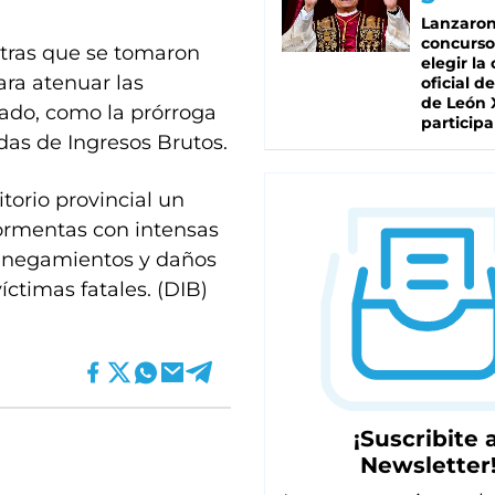
Lanzaro
concurso
tras que se tomaron
elegir la
ra atenuar las
oficial de
de León 
sado, como la prórroga
participa
das de Ingresos Brutos.
torio provincial un
ormentas con intensas
o anegamientos y daños
ctimas fatales. (DIB)
¡Suscribite a
Newsletter