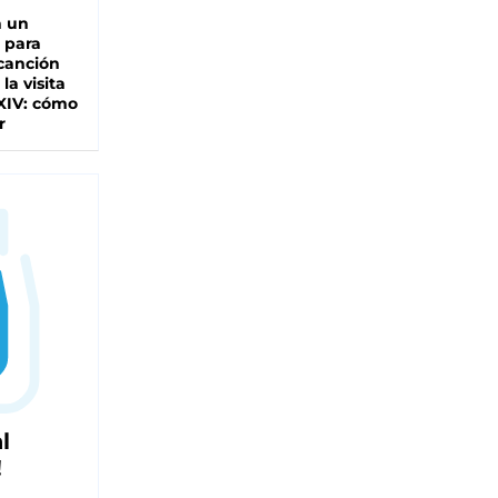
n un
 para
 canción
 la visita
XIV: cómo
r
l
!