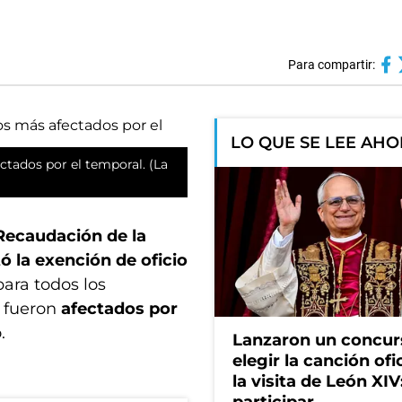
Para compartir:
LO QUE SE LEE AH
ectados por el temporal. (La
Recaudación de la
 la exención de oficio
ara todos los
e fueron
afectados por
.
Lanzaron un concur
elegir la canción ofi
la visita de León XI