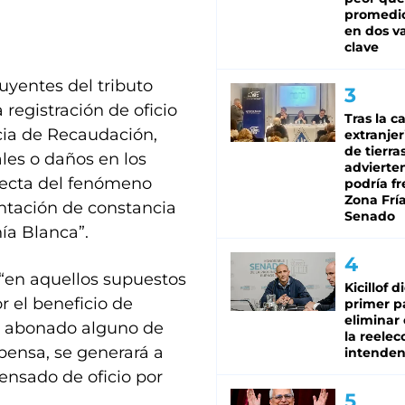
promedio
en dos va
clave
uyentes del tributo
registración de oficio
Tras la c
ncia de Recaudación,
extranjer
de tierra
les o daños en los
advierte
ecta del fenómeno
podría f
Zona Fría
ntación de constancia
Senado
hía Blanca”.
“en aquellos supuestos
Kicillof d
r el beneficio de
primer p
eliminar 
an abonado alguno de
la reelec
pensa, se generará a
intenden
ensado de oficio por