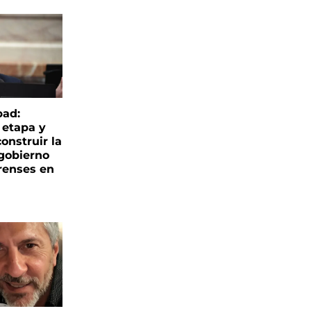
bad:
 etapa y
onstruir la
 gobierno
renses en