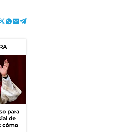
ORA
so para
cial de
V: cómo