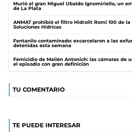
Murió el gran Miguel Ubaldo Ignomiriello, un 
de La Plata
ANMAT prohibió el filtro Hidrolit Romi 100 de l
Soluciones Hídricas
Fentanilo contaminado: excarcelaron a las exf
detenidas esta semana
Femicidio de Mailén Antonich: las cámaras de u
el episodio con gran definición
TU COMENTARIO
TE PUEDE INTERESAR