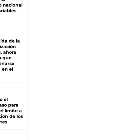
 nacional
riables
aída de la
ización
s, ahora
n que
renarse
 en el
io el
aso para
el límite a
ción de los
tes