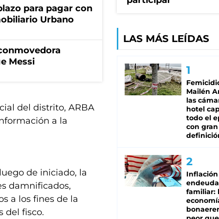
participar
lazo para pagar con
obiliario Urbano
LAS MÁS LEÍDAS
a conmovedora
ge Messi
Femicidi
Mailén A
las cáma
ial del distrito, ARBA
hotel ca
todo el e
información a la
con gran
definició
 luego de iniciado, la
Inflación
endeuda
es damnificados,
familiar: 
 a los fines de la
economí
bonaeren
 del fisco.
peor que