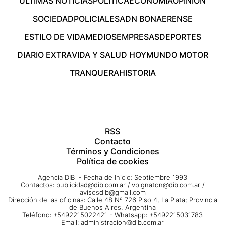
ÚLTIMAS NOTICIAS
POLÍTICA
ECONOMÍA
OPINIÓN
SOCIEDAD
POLICIALES
ADN BONAERENSE
ESTILO DE VIDA
MEDIOS
EMPRESAS
DEPORTES
DIARIO EXTRA
VIDA Y SALUD HOY
MUNDO MOTOR
TRANQUERA
HISTORIA
RSS
Contacto
Términos y Condiciones
Política de cookies
Agencia DIB - Fecha de Inicio: Septiembre 1993
Contactos:
publicidad@dib.com.ar
/
vpignaton@dib.com.ar
/
avisosdib@gmail.com
Dirección de las oficinas: Calle 48 Nº 726 Piso 4, La Plata; Provincia
de Buenos Aires, Argentina
Teléfono: +5492215022421 - Whatsapp: +5492215031783
Email:
administracion@dib.com.ar