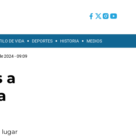
TILO DE VIDA
DEPORTES
HISTORIA
MEDIOS
de 2024 - 09:09
 a
a
 lugar