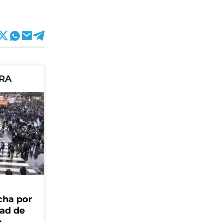
ORA
cha por
dad de