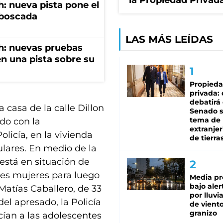
la Propiedad Privad
: nueva pista pone el
mboscada
LAS MÁS LEÍDAS
h: nuevas pruebas
n una pista sobre su
Propied
privada:
debatirá 
 casa de la calle Dillon
Senado s
tema de 
do con la
extranjer
olicía, en la vivienda
de tierra
ulares. En medio de la
 está en situación de
tres mujeres para luego
Media pr
bajo aler
atías Caballero, de 33
por lluvi
el apresado, la Policía
de viento
granizo
cían a las adolescentes