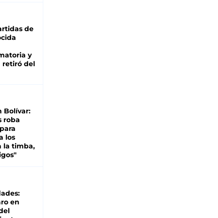
rtidas de
cida
matoria y
retiró del
n Bolívar:
s roba
 para
a los
 la timba,
igos"
dades:
ro en
del