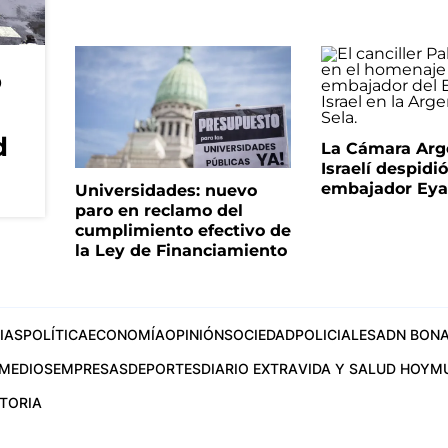
o
d
La Cámara Arg
Israelí despidió
embajador Eyal
Universidades: nuevo
paro en reclamo del
cumplimiento efectivo de
la Ley de Financiamiento
IAS
POLÍTICA
ECONOMÍA
OPINIÓN
SOCIEDAD
POLICIALES
ADN BONA
MEDIOS
EMPRESAS
DEPORTES
DIARIO EXTRA
VIDA Y SALUD HOY
M
STORIA