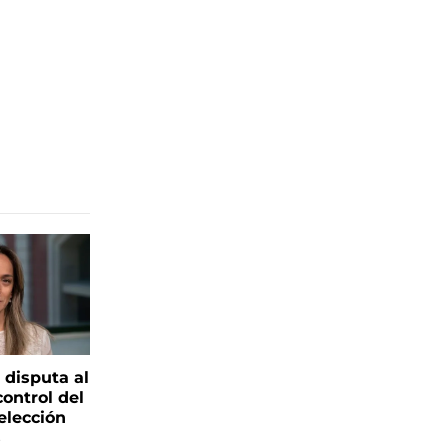
 disputa al
control del
elección
s