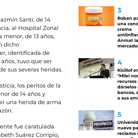
Roban pa
azmín Santi, de 14
una cono
cia, al Hospital Zonal
crema
antiinfla
a menor, de 13 años,
Anmat la 
n dicho
mercado
er, identificada de
 años, tuvo que ser
de sus severas heridas.
Kicillof e
"Milei no
recursos
ticia, los peritos de la
dárselos 
bancos, a
enor de 14 años y
a sus am
bir una herida de arma
azón.
Universi
ente fue caratulada
nuevo pa
reclamo 
abeth Suárez Corripio,