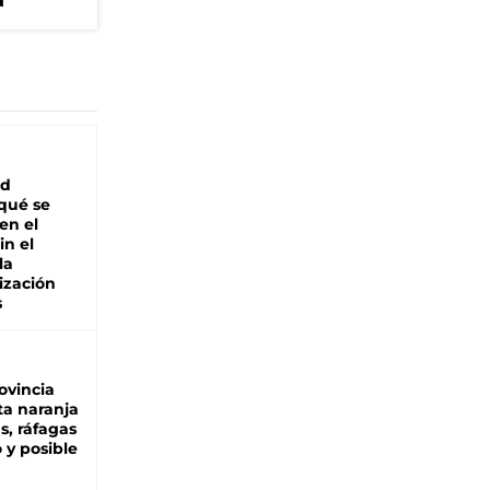
a
ad
 qué se
en el
in el
la
ización
s
ovincia
ta naranja
as, ráfagas
 y posible