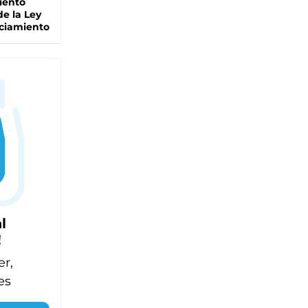
iento
de la Ley
ciamiento
l
!
er,
es