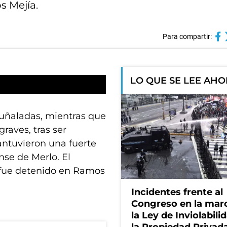
s Mejía.
Para compartir:
LO QUE SE LEE AH
uñaladas, mientras que
raves, tras ser
antuvieron una fuerte
nse de Merlo. El
 fue detenido en Ramos
Incidentes frente al
Congreso en la mar
la Ley de Inviolabili