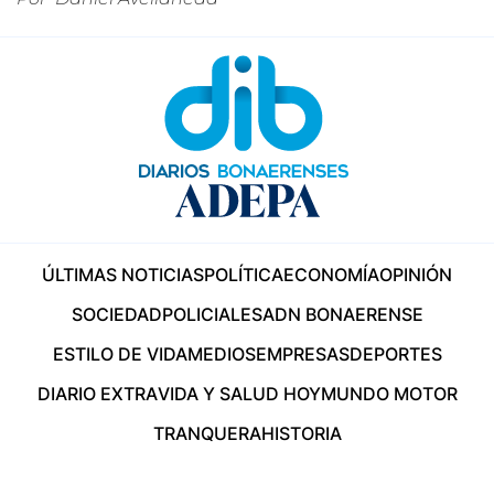
ÚLTIMAS NOTICIAS
POLÍTICA
ECONOMÍA
OPINIÓN
SOCIEDAD
POLICIALES
ADN BONAERENSE
ESTILO DE VIDA
MEDIOS
EMPRESAS
DEPORTES
DIARIO EXTRA
VIDA Y SALUD HOY
MUNDO MOTOR
TRANQUERA
HISTORIA