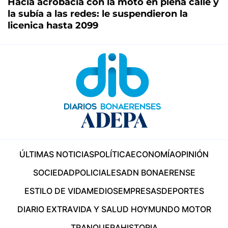
Hacía acrobacia con la moto en plena calle y
la subía a las redes: le suspendieron la
licenica hasta 2099
ÚLTIMAS NOTICIAS
POLÍTICA
ECONOMÍA
OPINIÓN
SOCIEDAD
POLICIALES
ADN BONAERENSE
ESTILO DE VIDA
MEDIOS
EMPRESAS
DEPORTES
DIARIO EXTRA
VIDA Y SALUD HOY
MUNDO MOTOR
TRANQUERA
HISTORIA