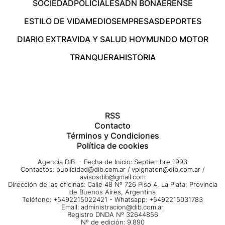
SOCIEDAD
POLICIALES
ADN BONAERENSE
ESTILO DE VIDA
MEDIOS
EMPRESAS
DEPORTES
DIARIO EXTRA
VIDA Y SALUD HOY
MUNDO MOTOR
TRANQUERA
HISTORIA
RSS
Contacto
Términos y Condiciones
Política de cookies
Agencia DIB - Fecha de Inicio: Septiembre 1993
Contactos:
publicidad@dib.com.ar
/
vpignaton@dib.com.ar
/
avisosdib@gmail.com
Dirección de las oficinas: Calle 48 Nº 726 Piso 4, La Plata; Provincia
de Buenos Aires, Argentina
Teléfono: +5492215022421 - Whatsapp: +5492215031783
Email:
administracion@dib.com.ar
Registro DNDA Nº 32644856
Nº de edición: 9.890