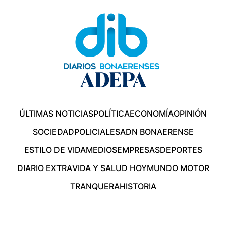
ÚLTIMAS NOTICIAS
POLÍTICA
ECONOMÍA
OPINIÓN
SOCIEDAD
POLICIALES
ADN BONAERENSE
ESTILO DE VIDA
MEDIOS
EMPRESAS
DEPORTES
DIARIO EXTRA
VIDA Y SALUD HOY
MUNDO MOTOR
TRANQUERA
HISTORIA