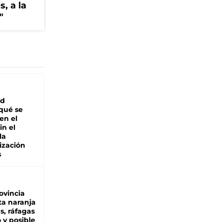
, a la
"
ad
 qué se
en el
in el
la
ización
s
ovincia
ta naranja
as, ráfagas
 y posible