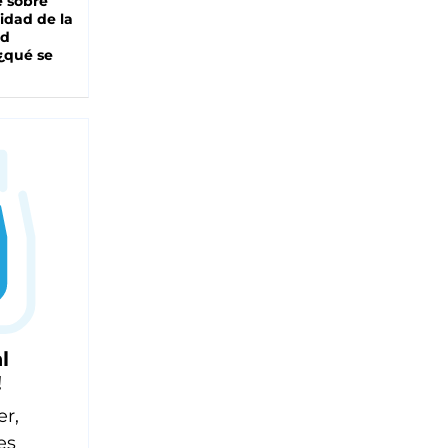
e sobre
lidad de la
ad
 ¿qué se
l
!
er,
es