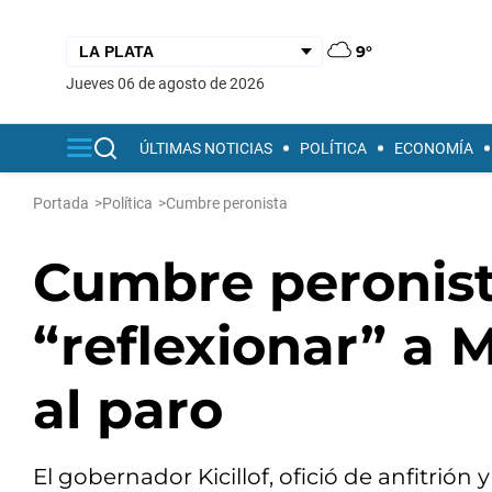
9°
jueves 06 de agosto de 2026
ÚLTIMAS NOTICIAS
POLÍTICA
ECONOMÍA
Portada
>
Política
>
Cumbre peronista
Cumbre peronista
“reflexionar” a M
al paro
El gobernador Kicillof, ofició de anfitrión 