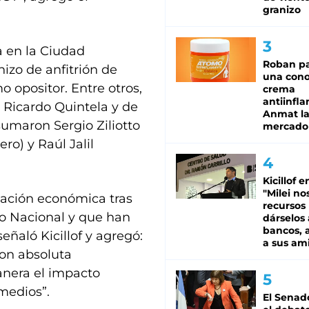
granizo
a en la Ciudad
Roban pa
hizo de anfitrión de
una cono
 opositor. Entre otros,
crema
antiinfla
, Ricardo Quintela y de
Anmat la 
sumaron Sergio Ziliotto
mercado
o) y Raúl Jalil
Kicillof e
"Milei no
tuación económica tras
recursos
o Nacional y que han
dárselos 
bancos, a
eñaló Kicillof y agregó:
a sus am
con absoluta
anera el impacto
 medios”.
El Senad