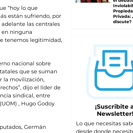
el debat
Inviolabi
ue “hoy lo que
Propied
s están sufriendo, por
Privada:
discute?
 adelante las centrales
s en ninguna
ue tenemos legitimidad,
erno nacional sobre
statales que se suman
r la movilización,
chos”, dijo el líder de
cia sindical, entre
 (UOM) , Hugo Godoy
¡Suscribite a
Newsletter
Lo que necesitas sab
iputados, Germán
desde donde necesit