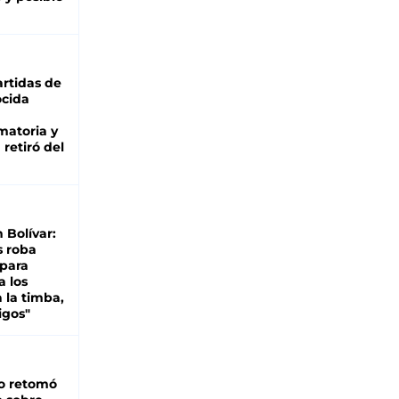
rtidas de
cida
matoria y
retiró del
n Bolívar:
s roba
 para
a los
 la timba,
igos"
o retomó