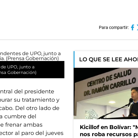
Para compartir:
LO QUE SE LEE AH
 de UPO, junto a
ensa Gobernación)
tral del presidente
apurar su tratamiento y
cabo. Del otro lado de
una cumbre del
de frenar ambas
Kicillof en Bolívar: "
 sector al paro del jueves
nos roba recursos p