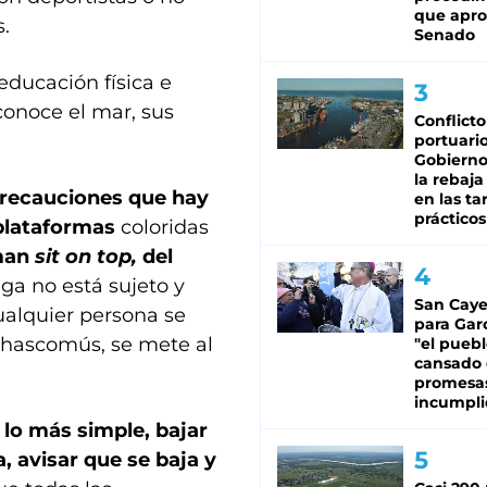
que apro
.
Senado
educación física e
 conoce el mar, sus
Conflicto
portuario
Gobierno 
la rebaja
precauciones que hay
en las tar
prácticos
 plataformas
coloridas
aman
sit on top,
del
ga no está sujeto y
San Caye
ualquier persona se
para Gar
 Chascomús, se mete al
"el puebl
cansado
promesa
incumpli
 lo más simple, bajar
 avisar que se baja y