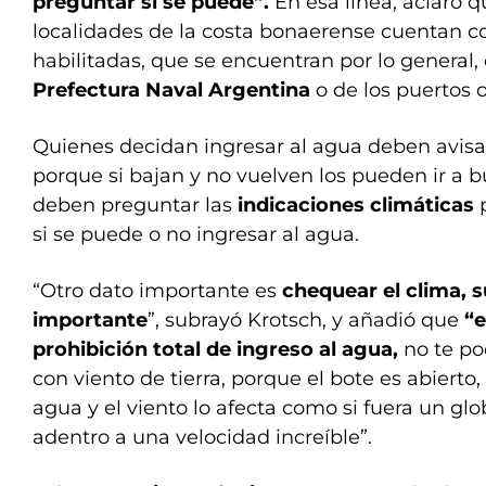
preguntar si se puede”.
En esa línea, aclaró q
localidades de la costa bonaerense cuentan c
habilitadas, que se encuentran por lo general,
Prefectura Naval Argentina
o de los puertos 
Quienes decidan ingresar al agua deben avisar
porque si bajan y no vuelven los pueden ir a 
deben preguntar las
indicaciones climáticas
p
si se puede o no ingresar al agua.
“Otro dato importante es
chequear el clima,
importante
”, subrayó Krotsch, y añadió que
“e
prohibición total de ingreso al agua,
no te po
con viento de tierra, porque el bote es abierto
agua y el viento lo afecta como si fuera un gl
adentro a una velocidad increíble”.