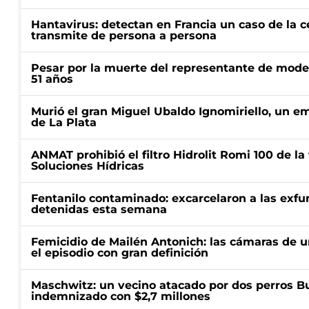
Hantavirus: detectan en Francia un caso de la 
transmite de persona a persona
Pesar por la muerte del representante de mode
51 años
Murió el gran Miguel Ubaldo Ignomiriello, un 
de La Plata
ANMAT prohibió el filtro Hidrolit Romi 100 de l
Soluciones Hídricas
Fentanilo contaminado: excarcelaron a las exf
detenidas esta semana
Femicidio de Mailén Antonich: las cámaras de u
el episodio con gran definición
Maschwitz: un vecino atacado por dos perros Bul
indemnizado con $2,7 millones