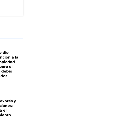
o dio
nción a la
ropiedad
pero el
 debió
 dos
 exprés y
ciones:
á el
miento