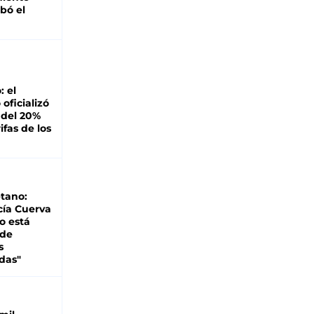
bó el
: el
oficializó
 del 20%
ifas de los
tano:
cía Cuerva
o está
 de
s
das"