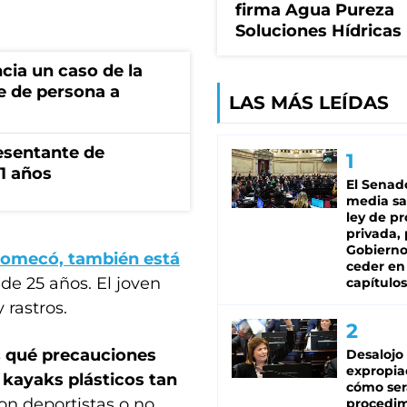
firma Agua Pureza
Soluciones Hídricas
cia un caso de la
e de persona a
LAS MÁS LEÍDAS
esentante de
1 años
El Senad
media sa
ley de p
privada, 
Gobierno
aromecó, también está
ceder en
de 25 años. El joven
capítulos
 rastros.
s
qué precauciones
Desalojo
expropia
 kayaks plásticos tan
cómo ser
son deportistas o no
procedi