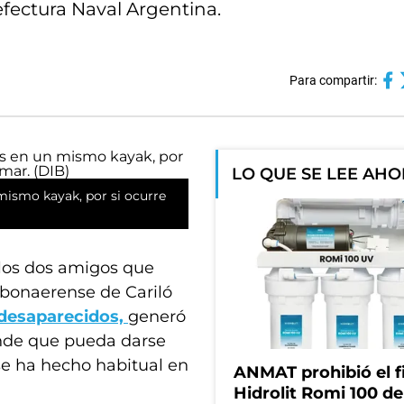
efectura Naval Argentina.
Para compartir:
LO QUE SE LEE AH
mismo kayak, por si ocurre
los dos amigos que
 bonaerense de Cariló
desaparecidos,
generó
nde que pueda darse
e ha hecho habitual en
ANMAT prohibió el fi
Hidrolit Romi 100 de