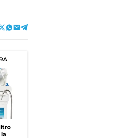
ORA
ltro
 la