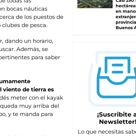
ue todas las
Casi 290 
hectárea
on bocas náuticas
en mano
 cerca de los puestos de
extranjer
provinci
o clubes de pesca.
Buenos A
, dando un horario,
buscar. Además, se
ertinentes para saber
 sumamente
l viento de tierra es
dés meter con el kayak
, queda muy arriba del
¡Suscribite a
obo, y te manda para
Newsletter
Lo que necesitas sab