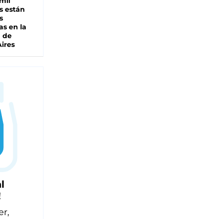
mil
s están
s
as en la
a de
ires
l
!
er,