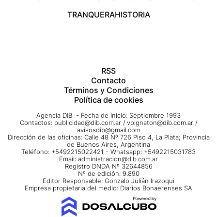
TRANQUERA
HISTORIA
RSS
Contacto
Términos y Condiciones
Política de cookies
Agencia DIB - Fecha de Inicio: Septiembre 1993
Contactos:
publicidad@dib.com.ar
/
vpignaton@dib.com.ar
/
avisosdib@gmail.com
Dirección de las oficinas: Calle 48 Nº 726 Piso 4, La Plata; Provincia
de Buenos Aires, Argentina
Teléfono: +5492215022421 - Whatsapp: +5492215031783
Email:
administracion@dib.com.ar
Registro DNDA Nº 32644856
Nº de edición: 9.890
Editor Responsable: Gonzalo Julián Irazoqui
Empresa propietaria del medio: Diarios Bonaerenses SA