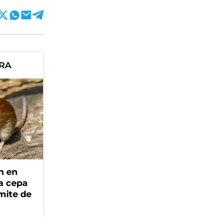
ORA
n en
la cepa
mite de