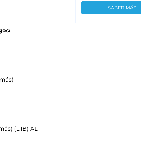
SABER MÁS
)
gos:
 más)
más) (DIB) AL