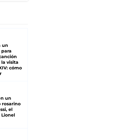
n un
 para
 canción
 la visita
XIV: cómo
r
en un
 rosarino
si, el
 Lionel