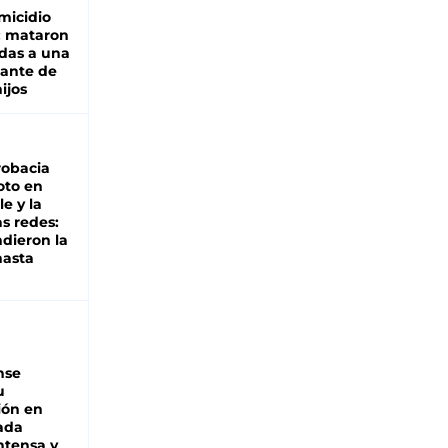
micidio
: mataron
das a una
lante de
hijos
robacia
oto en
le y la
as redes:
ndieron la
hasta
nse
u
ión en
ada
intensa y