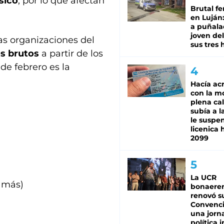
sico
, por lo que afectan
Brutal fe
en Luján
a puñala
joven de
as organizaciones del
sus tres 
os brutos
a partir de los
de febrero es la
Hacía ac
con la m
plena cal
subía a l
le suspe
licenica 
2099
La UCR
 más)
bonaere
renovó s
Convenc
una jorn
política 