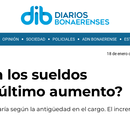
OPINIÓN
SOCIEDAD
POLICIALES
ADN BONAERENSE
ES
18 de enero 
los sueldos
l último aumento?
aría según la antigüedad en el cargo. El inc