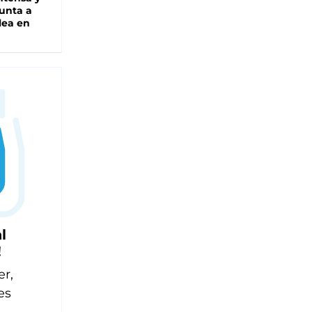
unta a
lea en
l
!
er,
es