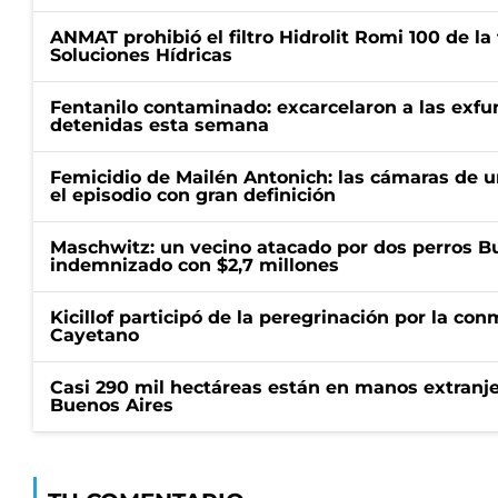
ANMAT prohibió el filtro Hidrolit Romi 100 de l
Soluciones Hídricas
Fentanilo contaminado: excarcelaron a las exf
detenidas esta semana
Femicidio de Mailén Antonich: las cámaras de u
el episodio con gran definición
Maschwitz: un vecino atacado por dos perros Bul
indemnizado con $2,7 millones
Kicillof participó de la peregrinación por la c
Cayetano
Casi 290 mil hectáreas están en manos extranje
Buenos Aires