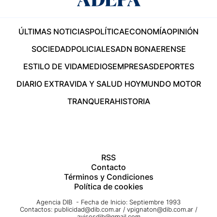
ÚLTIMAS NOTICIAS
POLÍTICA
ECONOMÍA
OPINIÓN
SOCIEDAD
POLICIALES
ADN BONAERENSE
ESTILO DE VIDA
MEDIOS
EMPRESAS
DEPORTES
DIARIO EXTRA
VIDA Y SALUD HOY
MUNDO MOTOR
TRANQUERA
HISTORIA
RSS
Contacto
Términos y Condiciones
Política de cookies
Agencia DIB - Fecha de Inicio: Septiembre 1993
Contactos:
publicidad@dib.com.ar
/
vpignaton@dib.com.ar
/
avisosdib@gmail.com