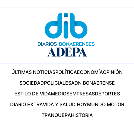
ÚLTIMAS NOTICIAS
POLÍTICA
ECONOMÍA
OPINIÓN
SOCIEDAD
POLICIALES
ADN BONAERENSE
ESTILO DE VIDA
MEDIOS
EMPRESAS
DEPORTES
DIARIO EXTRA
VIDA Y SALUD HOY
MUNDO MOTOR
TRANQUERA
HISTORIA